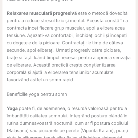
Relaxarea musculară progresivă
este o metodă dovedită
pentru a reduce stresul fizic și mental. Aceasta constă în a
contracta încet fiecare grup muscular, apoi a elibera acea
tensiune. Așezați-vă confortabil, închideți ochii și începeți
cu degetele de la picioare. Contractați-le timp de câteva
secunde, apoi eliberați. Urmați progresiv către picioare,
brațe și față, luând timpul necesar pentru a aprecia senzația
de eliberare. Această practică crește conștientizarea
corporală și ajută la eliberarea tensiunilor acumulate,
favorizând astfel un somn rapid.
Beneficiile yoga pentru somn
Yoga
poate fi, de asemenea, o resursă valoroasă pentru a
îmbunătăți calitatea somnului. Integrând postura blândă în
rutina dumneavoastră nocturnă, cum ar fi postura copilului
(Balasana) sau picioarele pe perete (Viparita Karani), puteți