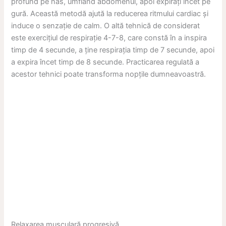
profund pe nas, umflând abdomenul, apoi expirați încet pe
gură. Această metodă ajută la reducerea ritmului cardiac și
induce o senzație de calm. O altă tehnică de considerat
este exercițiul de respirație 4-7-8, care constă în a inspira
timp de 4 secunde, a ține respirația timp de 7 secunde, apoi
a expira încet timp de 8 secunde. Practicarea regulată a
acestor tehnici poate transforma nopțile dumneavoastră.
Relaxarea musculară progresivă