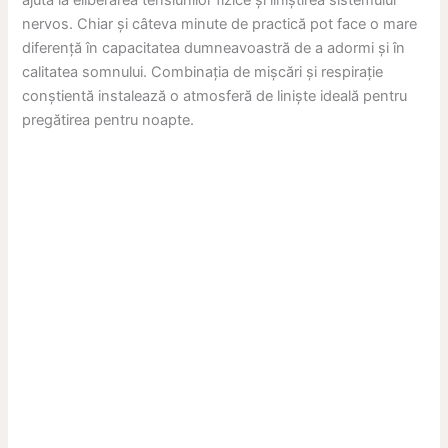
ajuta la eliberarea tensiunilor fizice și liniștirea sistemului
nervos. Chiar și câteva minute de practică pot face o mare
diferență în capacitatea dumneavoastră de a adormi și în
calitatea somnului. Combinația de mișcări și respirație
conștientă instalează o atmosferă de liniște ideală pentru
pregătirea pentru noapte.