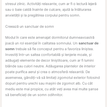
stresul zilnic. Activități relaxante, cum ar fi o lectură lejeră
sau o baie caldă înainte de culcare, ajută la înlăturarea
anxietății și la pregătirea corpului pentru somn.
Creează un sanctuar de somn
Modul în care este amenajat dormitorul dumneavoastră
joacă un rol esențial în calitatea somnului. Un
sanctuar de
somn
trebuie să fie conceput pentru a favoriza liniștea.
Investiți într-un saltea confortabilă și lenjerie moale, și
adăugați elemente de decor liniștitoare, cum ar fi lumini
blânde sau culori neutre. Adăugarea plantelor de interior
poate purifica aerul și crea o atmosferă relaxantă. De
asemenea, gândiți-vă să limitați zgomotul exterior folosind
dopuri pentru urechi sau mașini de zgomot alb. Cu cât
mediu este mai propice, cu atât veți avea mai multe șanse
să beneficiați de un somn odihnitor.