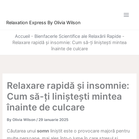
Skip
to
content
Relaxation Express By Olivia Wilson
Accueil
-
Bienfacerle Scientifice ale Relaxării Rapide
-
Relaxare rapidă și insomnie: Cum să-ți liniștești mintea
înainte de culcare
Relaxare rapidă și insomnie:
Cum să-ți liniștești mintea
înainte de culcare
By
Olivia Wilson
/
29 ianuarie 2025
Căutarea unui
somn
liniștit este o provocare majoră pentru
multe persoane, mai ales într-o lume în care stresul și