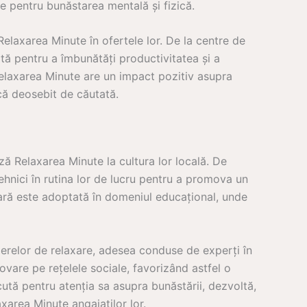
nde pentru bunăstarea mentală și fizică.
Relaxarea Minute în ofertele lor. De la centre de
ă pentru a îmbunătăți productivitatea și a
 Relaxarea Minute are un impact pozitiv asupra
ică deosebit de căutată.
 Relaxarea Minute la cultura lor locală. De
hnici în rutina lor de lucru pentru a promova un
lară este adoptată în domeniul educațional, unde
ierelor de relaxare, adesea conduse de experți în
vare pe rețelele sociale, favorizând astfel o
ută pentru atenția sa asupra bunăstării, dezvoltă,
rea Minute angajaților lor.