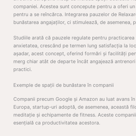
companiei. Acestea sunt concepute pentru a oferi un me
pentru a se reîncărca. Integrarea pauzelor de Relaxar
bunăstarea angajaților, ci stimulează, de asemenea, p
Studiile arată că pauzele regulate pentru practicarea 
anxietatea, crescând pe termen lung satisfacția la l
așadar, acest concept, oferind formări și facilități p
merg chiar atât de departe încât angajează antrenori 
practici.
Exemple de spații de bunăstare în companii
Companii precum Google și Amazon au luat avans în a i
Europa, startup-uri adoptă, de asemenea, această fil
meditație și echipamente de fitness. Aceste companii
esențială ca productivitatea acestora.