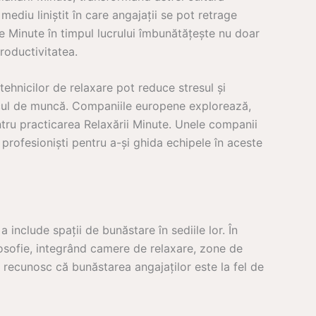
diu liniștit în care angajații se pot retrage
e Minute în timpul lucrului îmbunătățește nu doar
roductivitatea.
tehnicilor de relaxare pot reduce stresul și
ocul de muncă. Companiile europene explorează,
entru practicarea Relaxării Minute. Unele companii
profesioniști pentru a-și ghida echipele în aceste
nclude spații de bunăstare în sediile lor. În
osofie, integrând camere de relaxare, zone de
 recunosc că bunăstarea angajaților este la fel de