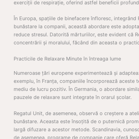
exerciții de respirație, oferind astfel beneficii profu
În Europa, spațiile de binefacere înfloresc, integrând 
bunăstare la companii, această abordare este adoptat
reduce stresul. Datorită mărturiilor, este evident că
concentrării și moralului, făcând din aceasta o pract
Practicile de Relaxare Minute în întreaga lume
Numeroase țări europene experimentează și adaptează
exemplu, în Franța, companiile încorporează aceste te
mediu de lucru pozitiv. În Germania, o abordare simi
pauzele de relaxare sunt integrate în orarul școlar.
Regatul Unit, de asemenea, observă o creștere a atel
bunăstare. Aceasta este însoțită de o puternică promo
largă difuzare a acestor metode. Scandinavia, cunosc
de asemenea, programe de companie care oferă Relaxa