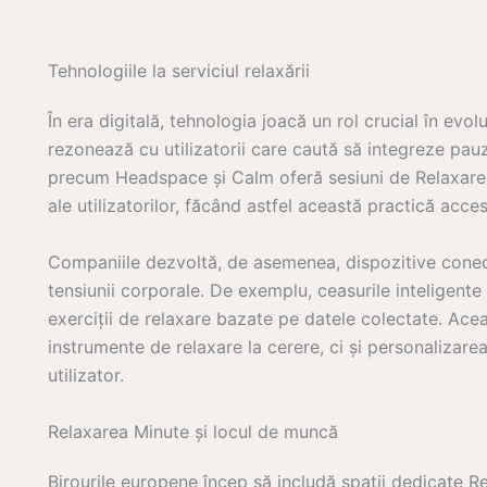
Tehnologiile la serviciul relaxării
În era digitală, tehnologia joacă un rol crucial în evolu
rezonează cu utilizatorii care caută să integreze pauz
precum Headspace și Calm oferă sesiuni de Relaxare 
ale utilizatorilor, făcând astfel această practică accesi
Companiile dezvoltă, de asemenea, dispozitive conecta
tensiunii corporale. De exemplu, ceasurile inteligent
exerciții de relaxare bazate pe datele colectate. Ac
instrumente de relaxare la cerere, ci și personalizare
utilizator.
Relaxarea Minute și locul de muncă
Birourile europene încep să includă spații dedicate Re