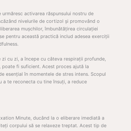
e urmăresc activarea răspunsului nostru de
scăzând nivelurile de cortizol și promovând o
liberarea mușchilor, îmbunătățirea circulației
ese pentru această practică includ adesea exerciții
dfulness.
 zi cu zi, a începe cu câteva respirații profunde,
, poate fi suficient. Acest proces ajută la
 de esențial în momentele de stres intens. Scopul
u a te reconecta cu tine însuți, a reduce
xation Minute, ducând la o eliberare imediată a
teți corpului să se relaxeze treptat. Acest tip de