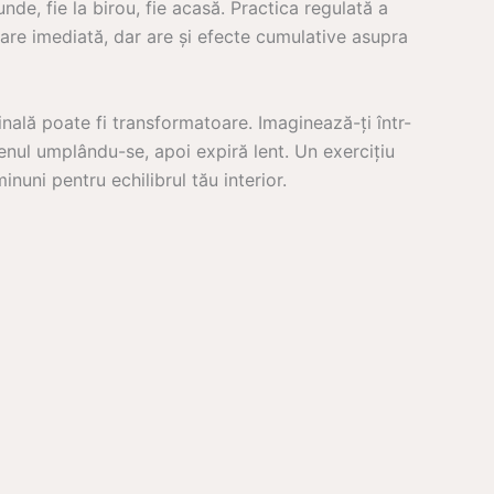
unde, fie la birou, fie acasă. Practica regulată a
xare imediată, dar are și efecte cumulative asupra
ală poate fi transformatoare. Imaginează-ți într-
menul umplându-se, apoi expiră lent. Un exercițiu
inuni pentru echilibrul tău interior.