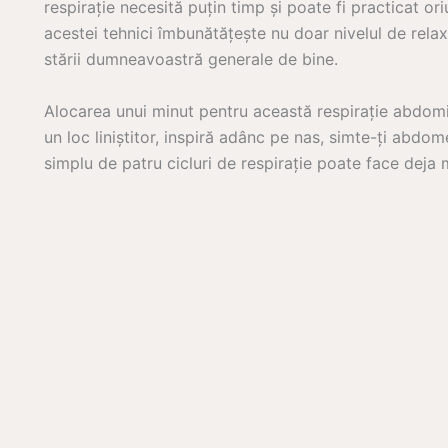
respirație necesită puțin timp și poate fi practicat ori
acestei tehnici îmbunătățește nu doar nivelul de rela
stării dumneavoastră generale de bine.
Alocarea unui minut pentru această respirație abdomin
un loc liniștitor, inspiră adânc pe nas, simte-ți abdo
simplu de patru cicluri de respirație poate face deja m