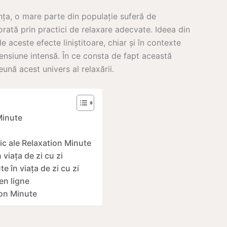
nța, o mare parte din populație suferă de
orată prin practici de relaxare adecvate. Ideea din
 aceste efecte liniștitoare, chiar și în contexte
siune intensă. În ce consta de fapt această
ună acest univers al relaxării.
Minute
fic ale Relaxation Minute
 viața de zi cu zi
e în viața de zi cu zi
en ligne
ion Minute