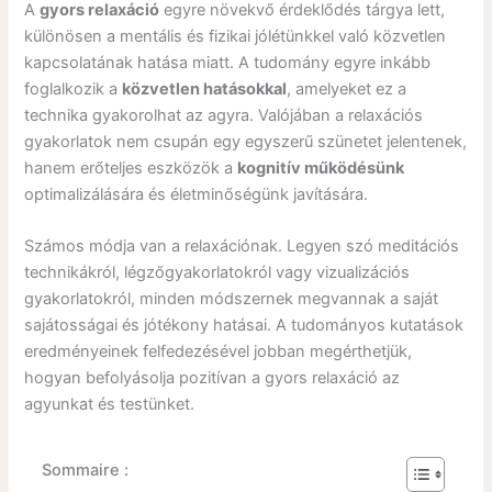
A
gyors relaxáció
egyre növekvő érdeklődés tárgya lett,
különösen a mentális és fizikai jólétünkkel való közvetlen
kapcsolatának hatása miatt. A tudomány egyre inkább
foglalkozik a
közvetlen hatásokkal
, amelyeket ez a
technika gyakorolhat az agyra. Valójában a relaxációs
gyakorlatok nem csupán egy egyszerű szünetet jelentenek,
hanem erőteljes eszközök a
kognitív működésünk
optimalizálására és életminőségünk javítására.
Számos módja van a relaxációnak. Legyen szó meditációs
technikákról, légzőgyakorlatokról vagy vizualizációs
gyakorlatokról, minden módszernek megvannak a saját
sajátosságai és jótékony hatásai. A tudományos kutatások
eredményeinek felfedezésével jobban megérthetjük,
hogyan befolyásolja pozitívan a gyors relaxáció az
agyunkat és testünket.
Sommaire :