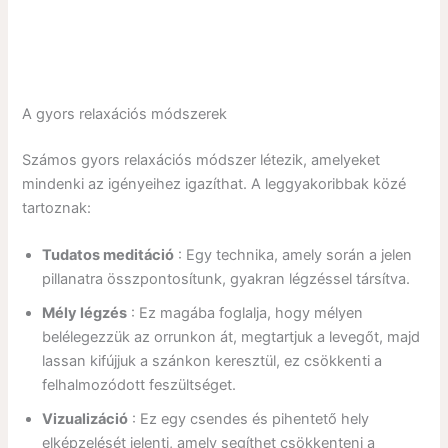
A gyors relaxációs módszerek
Számos gyors relaxációs módszer létezik, amelyeket
mindenki az igényeihez igazíthat. A leggyakoribbak közé
tartoznak:
Tudatos meditáció
: Egy technika, amely során a jelen
pillanatra összpontosítunk, gyakran légzéssel társítva.
Mély légzés
: Ez magába foglalja, hogy mélyen
belélegezzük az orrunkon át, megtartjuk a levegőt, majd
lassan kifújjuk a szánkon keresztül, ez csökkenti a
felhalmozódott feszültséget.
Vizualizáció
: Ez egy csendes és pihentető hely
elképzelését jelenti, amely segíthet csökkenteni a