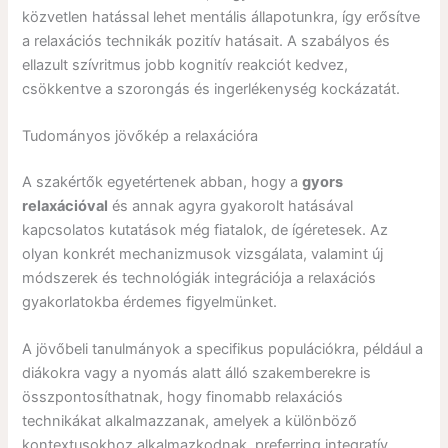
közvetlen hatással lehet mentális állapotunkra, így erősítve
a relaxációs technikák pozitív hatásait. A szabályos és
ellazult szívritmus jobb kognitív reakciót kedvez,
csökkentve a szorongás és ingerlékenység kockázatát.
Tudományos jövőkép a relaxációra
A szakértők egyetértenek abban, hogy a
gyors
relaxációval
és annak agyra gyakorolt hatásával
kapcsolatos kutatások még fiatalok, de ígéretesek. Az
olyan konkrét mechanizmusok vizsgálata, valamint új
módszerek és technológiák integrációja a relaxációs
gyakorlatokba érdemes figyelmünket.
A jövőbeli tanulmányok a specifikus populációkra, például a
diákokra vagy a nyomás alatt álló szakemberekre is
összpontosíthatnak, hogy finomabb relaxációs
technikákat alkalmazzanak, amelyek a különböző
kontextusokhoz alkalmazkodnak, preferring integratív