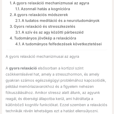
A gyors relaxáció mechanizmusai az agyra
Azonnali hatás a kognícióra
A gyors relaxációs módszerek
A tudatos meditáció és a neurotudományok
Gyors relaxáció és stresszkezelés
A szív és az agy közötti párbeszéd
Tudományos jövőkép a relaxációra
A tudományos felfedezések következtetései
A gyors relaxáció mechanizmusai az agyra
A
gyors relaxáció
elsősorban a kortizol szint
csökkentésével hat, amely a stresszhormon, és amely
gyakran számos egészségügyi problémához kapcsolódik,
például memóriazavarokhoz és a figyelem nehezen
fókuszálásához. Amikor stressz alatt állunk, az agyunk
reagál, és éberségi állapotba kerül, ami hátráltatja a
különböző kognitív funkciókat. Ezzel szemben a relaxációs
technikák révén lehetséges ezt a hatást ellensúlyozni.