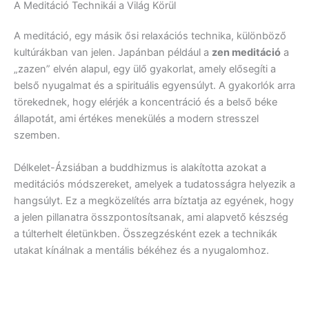
A Meditáció Technikái a Világ Körül
A meditáció, egy másik ősi relaxációs technika, különböző
kultúrákban van jelen. Japánban például a
zen meditáció
a
„zazen” elvén alapul, egy ülő gyakorlat, amely elősegíti a
belső nyugalmat és a spirituális egyensúlyt. A gyakorlók arra
törekednek, hogy elérjék a koncentráció és a belső béke
állapotát, ami értékes menekülés a modern stresszel
szemben.
Délkelet-Ázsiában a buddhizmus is alakította azokat a
meditációs módszereket, amelyek a tudatosságra helyezik a
hangsúlyt. Ez a megközelítés arra bíztatja az egyének, hogy
a jelen pillanatra összpontosítsanak, ami alapvető készség
a túlterhelt életünkben. Összegzésként ezek a technikák
utakat kínálnak a mentális békéhez és a nyugalomhoz.