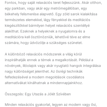
Fontos, hogy saját relaxációs teret fejlesszünk. Akár otthon,
egy parkban, vagy akár egy metrómegállóban, egy
békehely felismerése alapvető. Egy zöld sarok kialakítása
természetes elemekkel, lágy fényekkel és meditációs
kiegészítőkkel bármilyen helyet relaxációs szentéllyé
alakíthat. Ezeknek a helyeknek a nyugalomra és a
meditációra kell ösztönözniük, lehetővé téve az elme
számára, hogy üdvözölje a szükséges szünetet.
A különböző relaxációs módszerek a világ körül
inspirálhatják ennek a térnek a megalkotását. Például a
növények, illóolajok vagy akár nyugtató hangok integrálása
nagy különbséget jelenthet. Az ősrégi technikák
felfedezésével a modern megoldások csodálatos
alternatívákat kínálhatnak a mindennapjainkhoz.
Összegzés: Egy Utazás a Jólét Szívében
Minden relaxációs gyakorlat, legyen az modern vagy ősi,