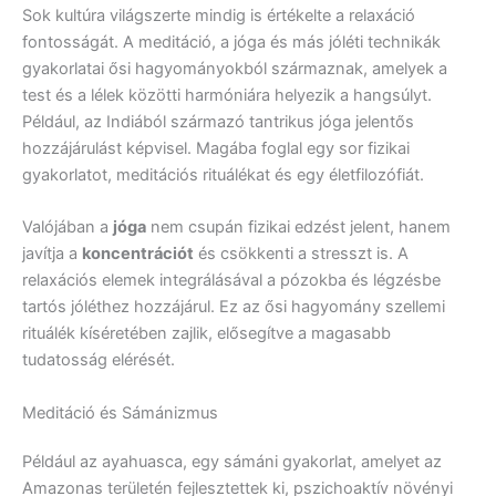
Sok kultúra világszerte mindig is értékelte a relaxáció
fontosságát. A meditáció, a jóga és más jóléti technikák
gyakorlatai ősi hagyományokból származnak, amelyek a
test és a lélek közötti harmóniára helyezik a hangsúlyt.
Például, az Indiából származó tantrikus jóga jelentős
hozzájárulást képvisel. Magába foglal egy sor fizikai
gyakorlatot, meditációs rituálékat és egy életfilozófiát.
Valójában a
jóga
nem csupán fizikai edzést jelent, hanem
javítja a
koncentrációt
és csökkenti a stresszt is. A
relaxációs elemek integrálásával a pózokba és légzésbe
tartós jóléthez hozzájárul. Ez az ősi hagyomány szellemi
rituálék kíséretében zajlik, elősegítve a magasabb
tudatosság elérését.
Meditáció és Sámánizmus
Például az ayahuasca, egy sámáni gyakorlat, amelyet az
Amazonas területén fejlesztettek ki, pszichoaktív növényi