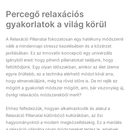
Percegő relaxációs
gyakorlatok a világ körül
A Relaxáció Pillanatai fokozatosan egy hatékony módszerré
válik a mindennapi stressz kezelésében és a közérzet
javításában. Ez az innovatív koncepció egy univerzális
igényből ered: hogy pihenő pillanatokat találjunk, hogy
feltöltődjünk. Egy olyan időszakban, amikor az élet üteme
egyre őrültebb, ez a technika elérhető módot kínál arra,
hogy elmeneküljünk, még ha rövid időre is. De mi rejlik ez
mögött a gyakorlati módszer mögött, ami, bár viszonylag új,
ősrégi relaxációs módszerekből merít?
Ehhez felfedezzük, hogyan alkalmazkodik és alakul a
Relaxáció Pillanatai különböző kultúrákban, az ősi
hagyományoktól a modern megközelítésekig. Ez a merülés
a relaxáció világába olyan módszereket leplez le, amelyek