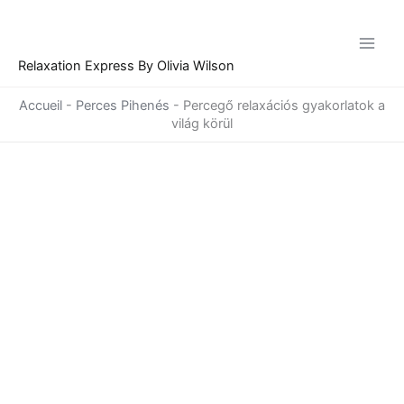
Skip
to
content
Relaxation Express By Olivia Wilson
Accueil
-
Perces Pihenés
-
Percegő relaxációs gyakorlatok a
világ körül