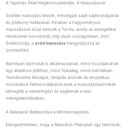
A Tapintás Általi Megkönnyebbülés: A Masszázsok
Sokféle masszázs létezik, mindegyik saját sajátosságaival
és jótékony hatásaival. Kínában a hagyományos
masszázsok közé tartozik a Tui Na, amely az energetikai
rendszeren koncentrál, míg olyan országokban, mint
Svédország, a
svéd masszázs
hangsúlyozza az
izomlazítást.
Bármilyen technikát is alkalmazzanak, mind hozzájárulnak
egy általános jóléthez, mind fizikailag, mind mentálisan.
Természetes illóolajok, terápiás aromák és empatikus
mozdulatok felhasználásával ezek a masszázstechnikák
elősegítik a vérkeringést és segítenek a test
méregtelenítésében.
A Relaxáció Beillesztése a Mindennapokba
Elengedhetetlen, hogy a Relaxáció Pillanatait úgy tekintsük,