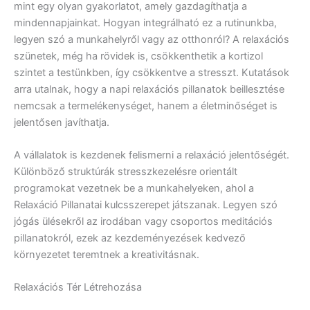
mint egy olyan gyakorlatot, amely gazdagíthatja a
mindennapjainkat. Hogyan integrálható ez a rutinunkba,
legyen szó a munkahelyről vagy az otthonról? A relaxációs
szünetek, még ha rövidek is, csökkenthetik a kortizol
szintet a testünkben, így csökkentve a stresszt. Kutatások
arra utalnak, hogy a napi relaxációs pillanatok beillesztése
nemcsak a termelékenységet, hanem a életminőséget is
jelentősen javíthatja.
A vállalatok is kezdenek felismerni a relaxáció jelentőségét.
Különböző struktúrák stresszkezelésre orientált
programokat vezetnek be a munkahelyeken, ahol a
Relaxáció Pillanatai kulcsszerepet játszanak. Legyen szó
jógás ülésekről az irodában vagy csoportos meditációs
pillanatokról, ezek az kezdeményezések kedvező
környezetet teremtnek a kreativitásnak.
Relaxációs Tér Létrehozása