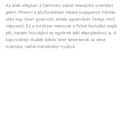
Az arab világban a hammam valódi relaxációs szentélyt
jelent. Pihenni a gőzfürdőkben fekete szappanos hámlás
után egy olyan gyakorlat, amely ugyanolyan ősrégi, mint
népszerű. Ez a módszer nemcsak a fizikai tisztulást segíti
elő, hanem hozzájárul az egyének lelki ellazulásához is. A
kapcsolódó rituálék békés teret teremtenek az elme
számára, valódi menekülést nyújtva.