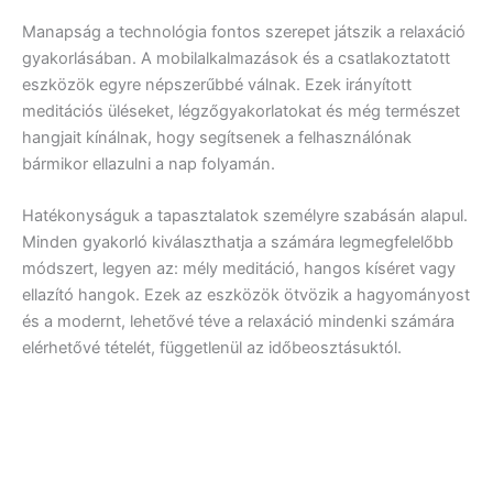
Manapság a technológia fontos szerepet játszik a relaxáció
gyakorlásában. A mobilalkalmazások és a csatlakoztatott
eszközök egyre népszerűbbé válnak. Ezek irányított
meditációs üléseket, légzőgyakorlatokat és még természet
hangjait kínálnak, hogy segítsenek a felhasználónak
bármikor ellazulni a nap folyamán.
Hatékonyságuk a tapasztalatok személyre szabásán alapul.
Minden gyakorló kiválaszthatja a számára legmegfelelőbb
módszert, legyen az: mély meditáció, hangos kíséret vagy
ellazító hangok. Ezek az eszközök ötvözik a hagyományost
és a modernt, lehetővé téve a relaxáció mindenki számára
elérhetővé tételét, függetlenül az időbeosztásuktól.