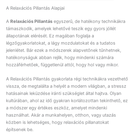
A Relaxációs Pillantás Alapjai
A
Relaxációs Pillantás
egyszerű, de hatékony technikákra
támaszkodik, amelyek lehetővé teszik egy gyors jóllét
állapotának elérését. Ez magában foglalja a
légzőgyakorlatokat, a lágy mozdulatokat és a tudatos
jelenlétet. Bár ezek a módszerek alapvetőnek tűnhetnek,
hatékonyságuk abban rejlik, hogy mindenki számára
hozzáférhetőek, függetlenül attól, hogy hol vagy mikor.
A Relaxációs Pillantás gyakorlata régi technikákra vezethető
vissza, de megtalálta a helyét a modern világban, a stressz
hatásainak leküzdése iránti szükséglet által hajtva. Olyan
kultúrában, ahol az idő gyakran korlátozottan tekinthető, ez
a módszer egy értékes eszköz, amelyet mindenki
használhat. Akár a munkahelyen, otthon, vagy utazás
közben is lehetséges, hogy relaxációs pillanatokat
építsenek be.