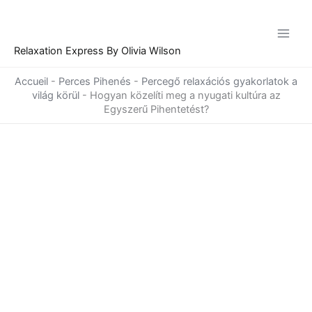
Skip
to
content
Relaxation Express By Olivia Wilson
Accueil
-
Perces Pihenés
-
Percegő relaxációs gyakorlatok a
világ körül
-
Hogyan közelíti meg a nyugati kultúra az
Egyszerű Pihentetést?