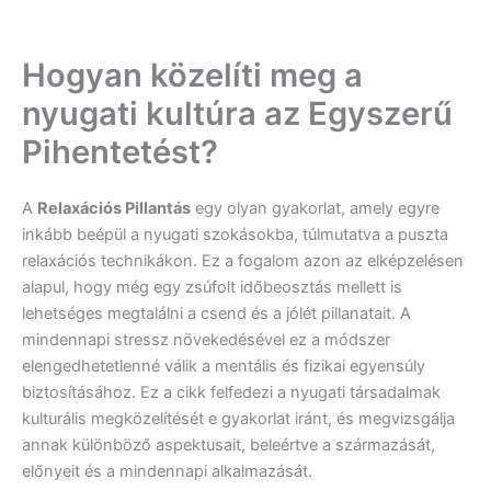
Hogyan közelíti meg a
nyugati kultúra az Egyszerű
Pihentetést?
A
Relaxációs Pillantás
egy olyan gyakorlat, amely egyre
inkább beépül a nyugati szokásokba, túlmutatva a puszta
relaxációs technikákon. Ez a fogalom azon az elképzelésen
alapul, hogy még egy zsúfolt időbeosztás mellett is
lehetséges megtalálni a csend és a jólét pillanatait. A
mindennapi stressz növekedésével ez a módszer
elengedhetetlenné válik a mentális és fizikai egyensúly
biztosításához. Ez a cikk felfedezi a nyugati társadalmak
kulturális megközelítését e gyakorlat iránt, és megvizsgálja
annak különböző aspektusait, beleértve a származását,
előnyeit és a mindennapi alkalmazását.