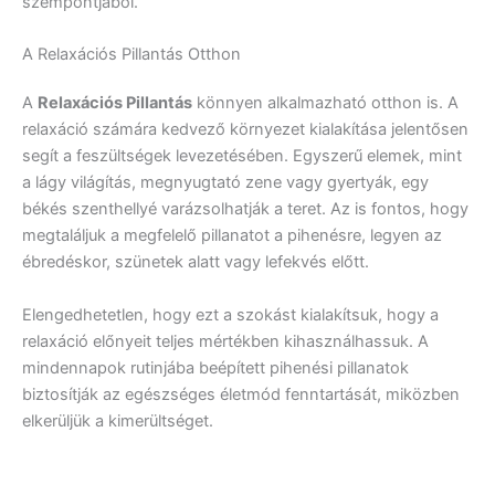
szempontjából.
A Relaxációs Pillantás Otthon
A
Relaxációs Pillantás
könnyen alkalmazható otthon is. A
relaxáció számára kedvező környezet kialakítása jelentősen
segít a feszültségek levezetésében. Egyszerű elemek, mint
a lágy világítás, megnyugtató zene vagy gyertyák, egy
békés szenthellyé varázsolhatják a teret. Az is fontos, hogy
megtaláljuk a megfelelő pillanatot a pihenésre, legyen az
ébredéskor, szünetek alatt vagy lefekvés előtt.
Elengedhetetlen, hogy ezt a szokást kialakítsuk, hogy a
relaxáció előnyeit teljes mértékben kihasználhassuk. A
mindennapok rutinjába beépített pihenési pillanatok
biztosítják az egészséges életmód fenntartását, miközben
elkerüljük a kimerültséget.