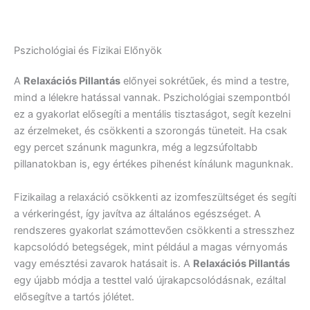
Pszichológiai és Fizikai Előnyök
A
Relaxációs Pillantás
előnyei sokrétűek, és mind a testre,
mind a lélekre hatással vannak. Pszichológiai szempontból
ez a gyakorlat elősegíti a mentális tisztaságot, segít kezelni
az érzelmeket, és csökkenti a szorongás tüneteit. Ha csak
egy percet szánunk magunkra, még a legzsúfoltabb
pillanatokban is, egy értékes pihenést kínálunk magunknak.
Fizikailag a relaxáció csökkenti az izomfeszültséget és segíti
a vérkeringést, így javítva az általános egészséget. A
rendszeres gyakorlat számottevően csökkenti a stresszhez
kapcsolódó betegségek, mint például a magas vérnyomás
vagy emésztési zavarok hatásait is. A
Relaxációs Pillantás
egy újabb módja a testtel való újrakapcsolódásnak, ezáltal
elősegítve a tartós jólétet.