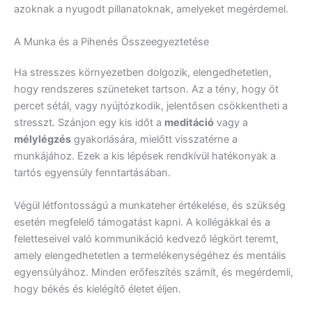
azoknak a nyugodt pillanatoknak, amelyeket megérdemel.
A Munka és a Pihenés Összeegyeztetése
Ha stresszes környezetben dolgozik, elengedhetetlen,
hogy rendszeres szüneteket tartson. Az a tény, hogy öt
percet sétál, vagy nyújtózkodik, jelentősen csökkentheti a
stresszt. Szánjon egy kis időt a
meditáció
vagy a
mélylégzés
gyakorlására, mielőtt visszatérne a
munkájához. Ezek a kis lépések rendkívül hatékonyak a
tartós egyensúly fenntartásában.
Végül létfontosságú a munkateher értékelése, és szükség
esetén megfelelő támogatást kapni. A kollégákkal és a
feletteseivel való kommunikáció kedvező légkört teremt,
amely elengedhetetlen a termelékenységéhez és mentális
egyensúlyához. Minden erőfeszítés számít, és megérdemli,
hogy békés és kielégítő életet éljen.