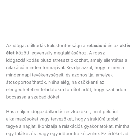
Az időgazdálkodás kulcsfontosságú a
relaxáció
és az
aktív
élet
közötti egyensúly megtalálásához. A rossz
időgazdálkodás plusz stresszt okozhat, amely ellentétes a
relaxáció minden formájával. Kezdje azzal, hogy felméri a
mindennapi tevékenységeit, és azonosítja, amelyek
átcsoportosíthatók. Néha elég, ha csökkenti az
elengedhetetlen feladatokra fordított időt, hogy szabadon
bocsássa a szabadidőket.
Használjon időgazdálkodási eszközöket, mint például
alkalmazásokat vagy tervezőket, hogy struktúráltabbá
tegye a napját. Ikonizálja a relaxációs gyakorlatokat, mintha
egy találkozóra vagy egy időpontra készülne. Ez értéket ad