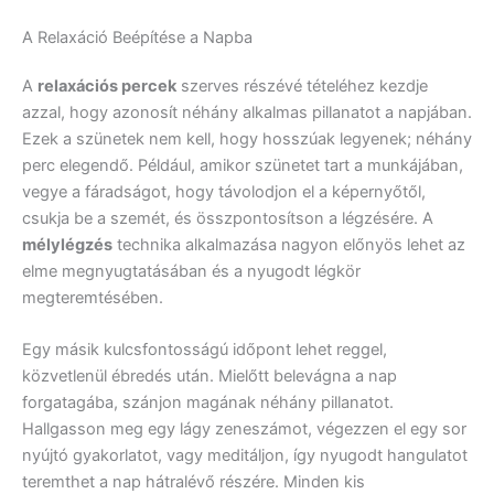
A Relaxáció Beépítése a Napba
A
relaxációs percek
szerves részévé tételéhez kezdje
azzal, hogy azonosít néhány alkalmas pillanatot a napjában.
Ezek a szünetek nem kell, hogy hosszúak legyenek; néhány
perc elegendő. Például, amikor szünetet tart a munkájában,
vegye a fáradságot, hogy távolodjon el a képernyőtől,
csukja be a szemét, és összpontosítson a légzésére. A
mélylégzés
technika alkalmazása nagyon előnyös lehet az
elme megnyugtatásában és a nyugodt légkör
megteremtésében.
Egy másik kulcsfontosságú időpont lehet reggel,
közvetlenül ébredés után. Mielőtt belevágna a nap
forgatagába, szánjon magának néhány pillanatot.
Hallgasson meg egy lágy zeneszámot, végezzen el egy sor
nyújtó gyakorlatot, vagy meditáljon, így nyugodt hangulatot
teremthet a nap hátralévő részére. Minden kis