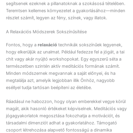
segítsenek ezeknek a pillanatoknak a szokásosá tételében.
Teremtsen kellemes környezetet a gyakorlásához—minden
részlet számít, legyen az fény, színek, vagy illatok.
A Relaxációs Módszerek Sokszínűsítése
Fontos, hogy a
relaxáció
technikák sokszínűek legyenek,
hogy elkerüljük az unalmat. Például fedezze fel a jógát, a tai
chit vagy akár nyújtó workshopokat. Egy egyszerű séta a
természetben szintén aktív meditációs formának számít.
Minden módszernek megvannak a saját előnyei, és ha
megtalálja azt, amelyik legjobban illik Önhöz, nagyobb
eséllyel tudja tartósan beépíteni az életébe.
Ráadásul ne habozzon, hogy olyan emberekkel vegye körül
magát, akik hasonló értékeket képviselnek. Meditációs vagy
jógagyakorlatok megosztása fokozhatja a motivációt, és
társadalmi dimenziót adhat a gyakorlatához. Támogató
csoport létrehozása alapvető fontosságú a dinamika