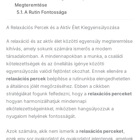
Megteremtése
A Rutin Fontossága
A Relaxációs Percek és a Aktív Élet Kiegyensúlyozása
A relaxáció és az aktív élet közötti egyensúly megteremtése
kihívás, amely sokunk számára ismerős a modern
társadalomban. A mindennapokban a munka, a családi
kötelezettségek és az önellátás igénye közötti
egyensúlyozás valódi fejtörést okozhat. Ennek ellenére a
relaxációs percek
beépítése a rutinunkba elengedhetetlen
a általános jólét megőrzéséhez. Ebben a cikkben
stratégiákat fogunk felfedezni, hogy a
relaxációs perceket
hogyan harmonizálhatjuk mindennapi
elkötelezettségeinkkel, miközben hangsúlyozzuk a
nyugalom helyének fontosságát.
Azok számára, akik nem ismerik a
relaxációs perceket
,
ezek egy sor gyakorlatot és gyakorlatot jelentenek, amelyek