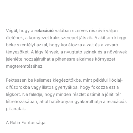
Végül, hogy a
relaxáció
valóban szerves részévé váljon
életének, a környezet kulcsszerepet játszik. Alakítson ki egy
béke szentélyt azzal, hogy korlátozza a zajt és a zavaró
tényezőket. A lágy fények, a nyugtató színek és a növények
jelenléte hozzájárulhat a pihenésre alkalmas környezet
megteremtéséhez.
Fektessen be kellemes kiegészítőkbe, mint például illóolaj-
difúzorokba vagy illatos gyertyákba, hogy fokozza ezt a
légkört. Ne feledje, hogy minden részlet számít a jóléti tér
létrehozásában, ahol hatékonyan gyakorolhatja a relaxációs
pillanatait.
A Rutin Fontossága