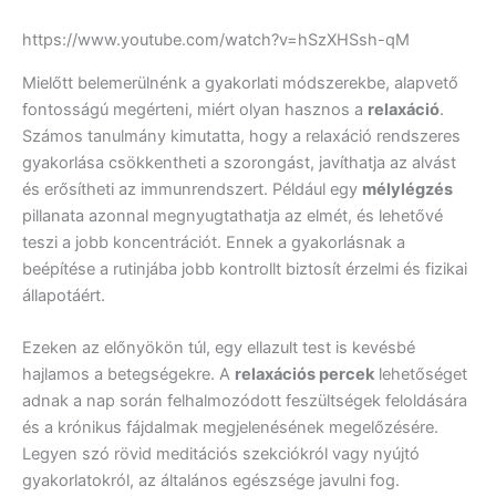
https://www.youtube.com/watch?v=hSzXHSsh-qM
Mielőtt belemerülnénk a gyakorlati módszerekbe, alapvető
fontosságú megérteni, miért olyan hasznos a
relaxáció
.
Számos tanulmány kimutatta, hogy a relaxáció rendszeres
gyakorlása csökkentheti a szorongást, javíthatja az alvást
és erősítheti az immunrendszert. Például egy
mélylégzés
pillanata azonnal megnyugtathatja az elmét, és lehetővé
teszi a jobb koncentrációt. Ennek a gyakorlásnak a
beépítése a rutinjába jobb kontrollt biztosít érzelmi és fizikai
állapotáért.
Ezeken az előnyökön túl, egy ellazult test is kevésbé
hajlamos a betegségekre. A
relaxációs percek
lehetőséget
adnak a nap során felhalmozódott feszültségek feloldására
és a krónikus fájdalmak megjelenésének megelőzésére.
Legyen szó rövid meditációs szekciókról vagy nyújtó
gyakorlatokról, az általános egészsége javulni fog.