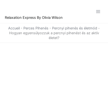
Skip
to
content
Relaxation Express By Olivia Wilson
Accueil
-
Perces Pihenés
-
Percnyi pihenés és életmód
-
Hogyan egyensúlyozzuk a percnyi pihenést és az aktív
életet?