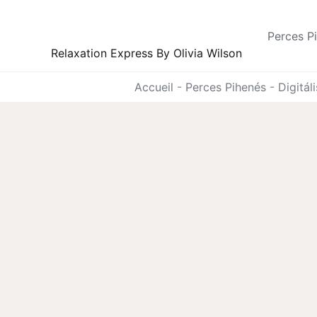
Skip
to
Perces P
content
Relaxation Express By Olivia Wilson
Accueil
-
Perces Pihenés
-
Digitál