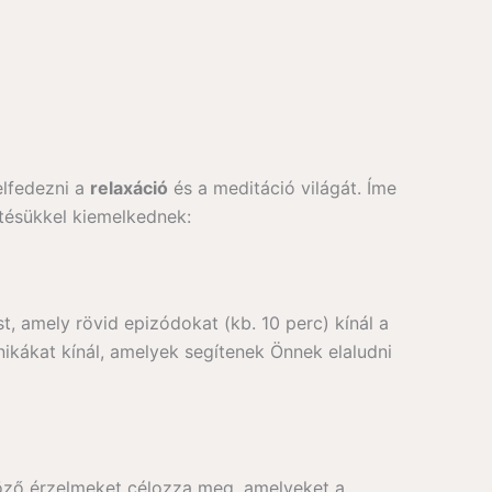
elfedezni a
relaxáció
és a meditáció világát. Íme
tésükkel kiemelkednek:
, amely rövid epizódokat (kb. 10 perc) kínál a
nikákat kínál, amelyek segítenek Önnek elaludni
öző érzelmeket célozza meg, amelyeket a