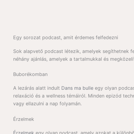
Egy sorozat podcast, amit érdemes felfedezni
Sok alapvető podcast létezik, amelyek segíthetnek f
néhány ajánlás, amelyek a tartalmukkal és megközelí
Buborékomban
A lezárás alatt indult
Dans ma bulle
egy olyan podcast
relaxáció és a wellness témáiról. Minden epizód tech
vagy ellazulni a nap folyamán.
Érzelmek
Érzelmek
egy olyan podcast, amely azokat a különb