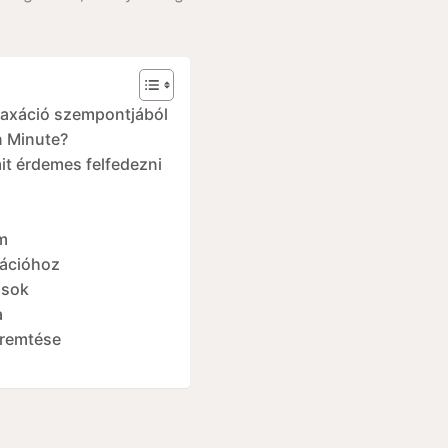
laxáció szempontjából
on Minute?
it érdemes felfedezni
m
xációhoz
ások
a
eremtése