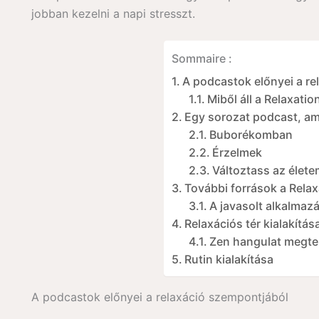
jobban kezelni a napi stresszt.
Sommaire :
A podcastok előnyei a re
Miből áll a Relaxati
Egy sorozat podcast, am
Buborékomban
Érzelmek
Változtass az élete
További források a Rela
A javasolt alkalmaz
Relaxációs tér kialakítás
Zen hangulat megt
Rutin kialakítása
A podcastok előnyei a relaxáció szempontjából