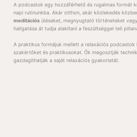
A podcastok egy hozzáférhető és rugalmas formát kín
napi rutinunkba. Akár otthon, akár közlekedés közb
meditációs
üléseket, megnyugtató történeteket vagy
hallgatása át tudja alakítani a feszültséggel teli pil
A praktikus formájuk mellett a relaxációs podcastok 
szakértőket és praktikusokat. Ők megosztják techniká
gazdagíthatják a saját relaxációs gyakorlatát.