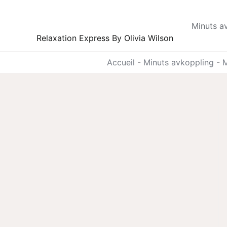
Hoppa
till
Minuts a
innehåll
Relaxation Express By Olivia Wilson
Accueil
-
Minuts avkoppling
-
M