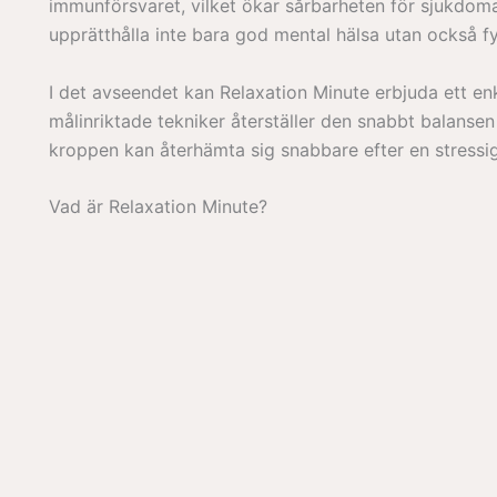
immunförsvaret, vilket ökar sårbarheten för sjukdoma
upprätthålla inte bara god mental hälsa utan också fy
I det avseendet kan Relaxation Minute erbjuda ett en
målinriktade tekniker återställer den snabbt balansen
kroppen kan återhämta sig snabbare efter en stressi
Vad är Relaxation Minute?