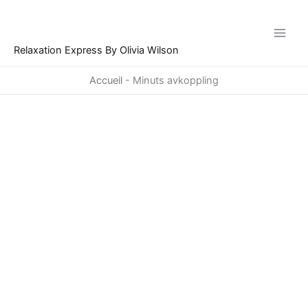
Hoppa
till
innehåll
Relaxation Express By Olivia Wilson
Accueil
-
Minuts avkoppling