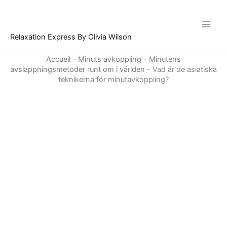
Hoppa
till
innehåll
Relaxation Express By Olivia Wilson
Accueil
-
Minuts avkoppling
-
Minutens
avslappningsmetoder runt om i världen
-
Vad är de asiatiska
teknikerna för minutavkoppling?