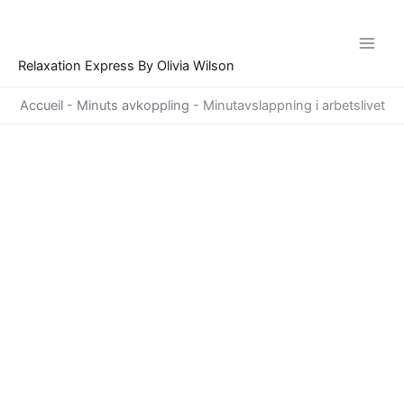
Hoppa
till
innehåll
Relaxation Express By Olivia Wilson
Accueil
-
Minuts avkoppling
-
Minutavslappning i arbetslivet