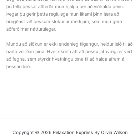
þú fella þessar aðferðir mun hjálpa þér að viðhalda þeim.
Þegar þú gerir þetta reglulega mun líkami þinn læra að
bregðast við þessum slökunar merkjum, sem mun gera
aðferðirnar náttúrulegar.
Mundu að slökun er ekki endanleg tilgangur, heldur leið til að
bæta vellíðan þína. Hver skref í átt að þessu jafnvægi er vert
að fagna, sem styrkir hvatningu þína til að halda áfram á
þessari leið.
Copyright © 2026 Relaxation Express By Olivia Wilson