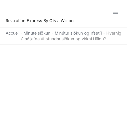
Skip
to
content
Relaxation Express By Olivia Wilson
Accueil
-
Minute slökun
-
Minútur slökun og lífsstíll
-
Hvernig
á að jafna út stundar slökun og virkni í lífinu?