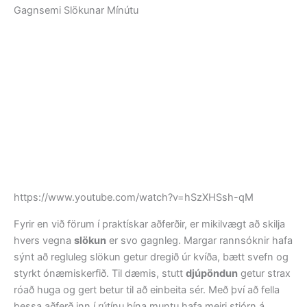
Gagnsemi Slökunar Mínútu
https://www.youtube.com/watch?v=hSzXHSsh-qM
Fyrir en við förum í praktískar aðferðir, er mikilvægt að skilja
hvers vegna
slökun
er svo gagnleg. Margar rannsóknir hafa
sýnt að regluleg slökun getur dregið úr kvíða, bætt svefn og
styrkt ónæmiskerfið. Til dæmis, stutt
djúpöndun
getur strax
róað huga og gert betur til að einbeita sér. Með því að fella
þessa aðferð inn í rútínu þína muntu hafa meiri stjórn á