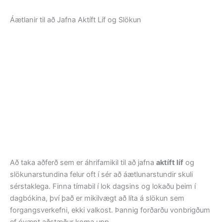
Áætlanir til að Jafna Aktíft Líf og Slökun
Að taka aðferð sem er áhrifamikil til að jafna
aktíft líf
og
slökunarstundina felur oft í sér að áætlunarstundir skuli
sérstaklega. Finna tímabil í lok dagsins og lokaðu þeim í
dagbókina, því það er mikilvægt að líta á slökun sem
forgangsverkefni, ekki valkost. Þannig forðarðu vonbrigðum