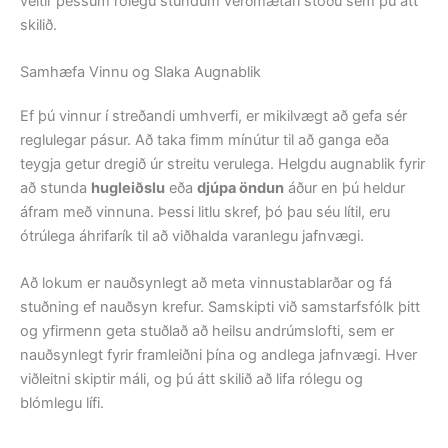
veitir þessum rólegu stundum verðmætari stöðu sem þú átt
skilið.
Samhæfa Vinnu og Slaka Augnablik
Ef þú vinnur í streðandi umhverfi, er mikilvægt að gefa sér
reglulegar pásur. Að taka fimm mínútur til að ganga eða
teygja getur dregið úr streitu verulega. Helgdu augnablik fyrir
að stunda
hugleiðslu
eða
djúpa öndun
áður en þú heldur
áfram með vinnuna. Þessi litlu skref, þó þau séu lítil, eru
ótrúlega áhrifarík til að viðhalda varanlegu jafnvægi.
Að lokum er nauðsynlegt að meta vinnustablarðar og fá
stuðning ef nauðsyn krefur. Samskipti við samstarfsfólk þitt
og yfirmenn geta stuðlað að heilsu andrúmslofti, sem er
nauðsynlegt fyrir framleiðni þína og andlega jafnvægi. Hver
viðleitni skiptir máli, og þú átt skilið að lifa rólegu og
blómlegu lífi.