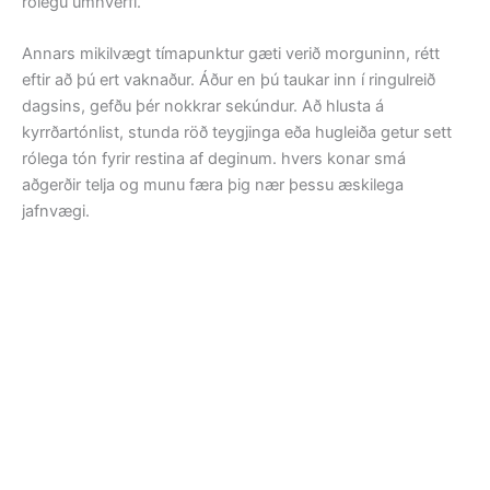
rólegu umhverfi.
Annars mikilvægt tímapunktur gæti verið morguninn, rétt
eftir að þú ert vaknaður. Áður en þú taukar inn í ringulreið
dagsins, gefðu þér nokkrar sekúndur. Að hlusta á
kyrrðartónlist, stunda röð teygjinga eða hugleiða getur sett
rólega tón fyrir restina af deginum. hvers konar smá
aðgerðir telja og munu færa þig nær þessu æskilega
jafnvægi.