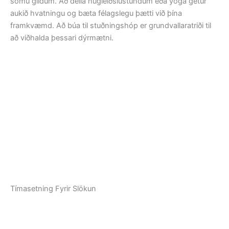
sömu gildum. Að deila hugleiðslustundum eða yoga getur
aukið hvatningu og bæta félagslegu þætti við þína
framkvæmd. Að búa til stuðningshóp er grundvallaratriði til
að viðhalda þessari dýrmætni.
Tímasetning Fyrir Slökun