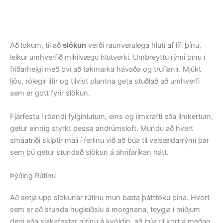
Að lokum, til að
slökun
verði raunverulega hluti af lífi þínu,
leikur umhverfið mikilvægu hlutverki. Umbreyttu rými þínu í
friðarhelgi með því að takmarka hávaða og truflanir. Mjúkt
ljós, rólegir litir og tilvist plantna geta stuðlað að umhverfi
sem er gott fyrir slökun.
Fjárfestu í róandi fylgihlutum, eins og ilmkrafti eða ilmkertum,
getur einnig styrkt þessa andrúmsloft. Mundu að hvert
smáatriði skiptir máli í ferlinu við að búa til velsældarrými þar
sem þú getur stundað slökun á áhrifaríkan hátt.
Þýðing Rútínu
Að setja upp slökunar rútínu mun bæta þátttöku þína. Hvort
sem er að stunda hugleiðslu á morgnana, teygja í miðjum
degi eða slakafestar rútínu á kvöldin, að búa til kort á meðan