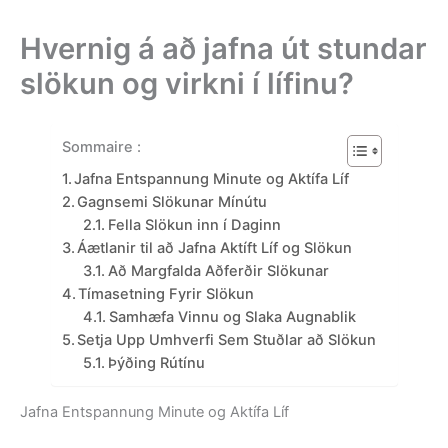
Hvernig á að jafna út stundar
slökun og virkni í lífinu?
Sommaire :
Jafna Entspannung Minute og Aktífa Líf
Gagnsemi Slökunar Mínútu
Fella Slökun inn í Daginn
Áætlanir til að Jafna Aktíft Líf og Slökun
Að Margfalda Aðferðir Slökunar
Tímasetning Fyrir Slökun
Samhæfa Vinnu og Slaka Augnablik
Setja Upp Umhverfi Sem Stuðlar að Slökun
Þýðing Rútínu
Jafna Entspannung Minute og Aktífa Líf