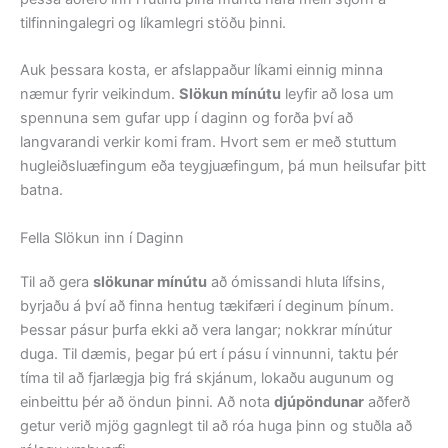
tilfinningalegri og líkamlegri stöðu þinni.
Auk þessara kosta, er afslappaður líkami einnig minna
næmur fyrir veikindum.
Slökun mínútu
leyfir að losa um
spennuna sem gufar upp í daginn og forða því að
langvarandi verkir komi fram. Hvort sem er með stuttum
hugleiðsluæfingum eða teygjuæfingum, þá mun heilsufar þitt
batna.
Fella Slökun inn í Daginn
Til að gera
slökunar mínútu
að ómissandi hluta lífsins,
byrjaðu á því að finna hentug tækifæri í deginum þínum.
Þessar pásur þurfa ekki að vera langar; nokkrar mínútur
duga. Til dæmis, þegar þú ert í pásu í vinnunni, taktu þér
tíma til að fjarlægja þig frá skjánum, lokaðu augunum og
einbeittu þér að öndun þinni. Að nota
djúpöndunar
aðferð
getur verið mjög gagnlegt til að róa huga þinn og stuðla að