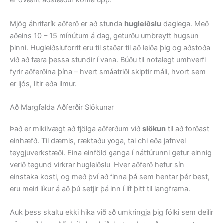
ef óvænt aðstæður koma upp.
Mjög áhrifarík aðferð er að stunda
hugleiðslu
daglega. Með
aðeins 10 – 15 mínútum á dag, geturðu umbreytt hugsun
þinni. Hugleiðsluforrit eru til staðar til að leiða þig og aðstoða
við að færa þessa stundir í vana. Búðu til notalegt umhverfi
fyrir aðferðina þína – hvert smáatriði skiptir máli, hvort sem
er ljós, litir eða ilmur.
Að Margfalda Aðferðir Slökunar
Það er mikilvægt að fjölga aðferðum við
slökun
til að forðast
einhæfð. Til dæmis, ræktaðu yoga, tai chi eða jafnvel
teygjuverkstæði. Eina einföld ganga í náttúrunni getur einnig
verið tegund virkrar hugleiðslu. Hver aðferð hefur sín
einstaka kosti, og með því að finna þá sem hentar þér best,
eru meiri líkur á að þú setjir þá inn í líf þitt til langframa.
Auk þess skaltu ekki hika við að umkringja þig fólki sem deilir