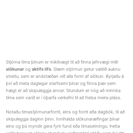
Stjórna tíma þínum er mikilvægt til að finna jafnvægi milli
slökunar
og
aktífs lífs
. Slæm stjórnun getur valdið auknu
streitu, sem er andstæðan við alla form af slökun. Byrjaðu á
því að meta daglegar starfsemi þínar og finna þær sem
hægt er að skipuleggja annar. Stundum er nóg að minnka
tíma sem varið er í óþarfa verkefni til að frelsa meira pláss.
Notaðu tímastjórnunarforrit, eins og forrit eða dagbók, til að
skipuleggja daginn þinn. Innihalda slökunaræfingar þínar
eins og þú myndir gera fyrir fund eða tímasetningu. Þetta