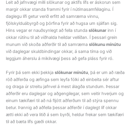
Leit að jafnvægi milli slökunar og aktífs lífs er áskorun sem
margir okkar standa frammi fyrir í nútímasamfélaginu. Í
daglegu lífi getur verið erfitt að samræma vinnu,
fjölskylduábyrgð og þörfina fyrir að hugsa um sjálfan sig.
Hins vegar er nauðsynlegt að fella stunda
slökunar
inn í
okkar rútínu til að viðhalda heildar vellíðan. Í þessari grein
munum við skoða aðferðir til að samræma
slökunu mínútu
við daglegar skuldbindingar okkar, á sama tíma og við
leggjum áherslu á mikilvægi þess að gefa pláss fyrir ró.
Fyrir þá sem ekki þekkja
slökunar mínútu
, þá er um að ræða
röð aðferða og æfinga sem leyfa fólki að einbeita sér aftur
og draga úr streitu jafnvel á mest álagða stundum. Þessar
aðferðir eru daglegar og aðgengilegar, sem veitir hverjum og
einum tækifæri til að ná fljótt aðferðum til að stýra spennu
betur. Þannig að aðfella þessar aðferðir í daglegt líf okkar
ætti ekki að vera litið á sem byrði, heldur frekar sem tækifæri
til að bæta lífs gæði okkar.