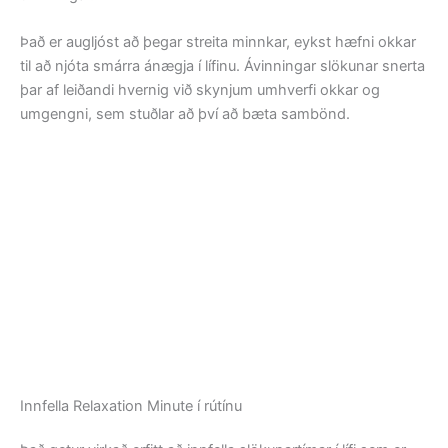
Það er augljóst að þegar streita minnkar, eykst hæfni okkar
til að njóta smárra ánægja í lífinu. Ávinningar slökunar snerta
þar af leiðandi hvernig við skynjum umhverfi okkar og
umgengni, sem stuðlar að því að bæta sambönd.
Innfella Relaxation Minute í rútínu