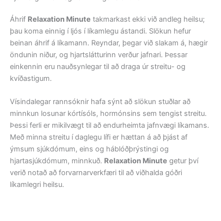
Áhrif
Relaxation Minute
takmarkast ekki við andleg heilsu;
þau koma einnig í ljós í líkamlegu ástandi. Slökun hefur
beinan áhrif á líkamann. Reyndar, þegar við slakam á, hægir
öndunin niður, og hjartslátturinn verður jafnari. Þessar
einkennin eru nauðsynlegar til að draga úr streitu- og
kvíðastigum.
Vísindalegar rannsóknir hafa sýnt að slökun stuðlar að
minnkun losunar kórtísóls, hormónsins sem tengist streitu.
Þessi ferli er mikilvægt til að endurheimta jafnvægi líkamans.
Með minna streitu í daglegu lífi er hættan á að þjást af
ýmsum sjúkdómum, eins og háblóðþrýstingi og
hjartasjúkdómum, minnkuð.
Relaxation Minute
getur því
verið notað að forvarnarverkfæri til að viðhalda góðri
líkamlegri heilsu.