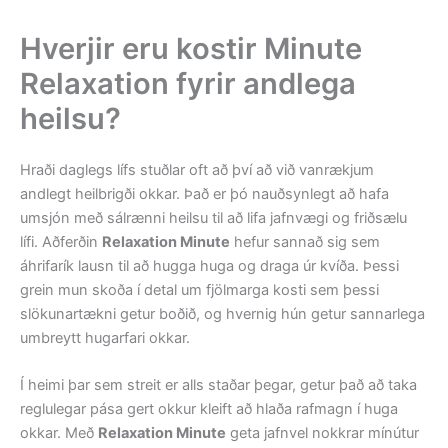
Hverjir eru kostir Minute
Relaxation fyrir andlega
heilsu?
Hraði daglegs lífs stuðlar oft að því að við vanrækjum
andlegt heilbrigði okkar. Það er þó nauðsynlegt að hafa
umsjón með sálrænni heilsu til að lifa jafnvægi og friðsælu
lífi. Aðferðin
Relaxation Minute
hefur sannað sig sem
áhrifarík lausn til að hugga huga og draga úr kvíða. Þessi
grein mun skoða í detal um fjölmarga kosti sem þessi
slökunartækni getur boðið, og hvernig hún getur sannarlega
umbreytt hugarfari okkar.
Í heimi þar sem streit er alls staðar þegar, getur það að taka
reglulegar pása gert okkur kleift að hlaða rafmagn í huga
okkar. Með
Relaxation Minute
geta jafnvel nokkrar mínútur