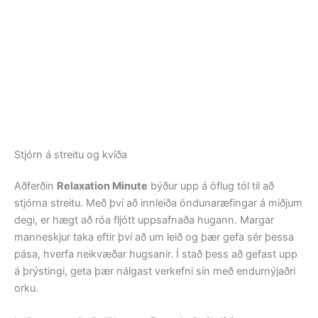
Stjórn á streitu og kvíða
Aðferðin
Relaxation Minute
býður upp á öflug tól til að
stjórna streitu. Með því að innleiða öndunaræfingar á miðjum
degi, er hægt að róa fljótt uppsafnaða hugann. Margar
manneskjur taka eftir því að um leið og þær gefa sér þessa
pása, hverfa neikvæðar hugsanir. Í stað þess að gefast upp
á þrýstingi, geta þær nálgast verkefni sín með endurnýjaðri
orku.