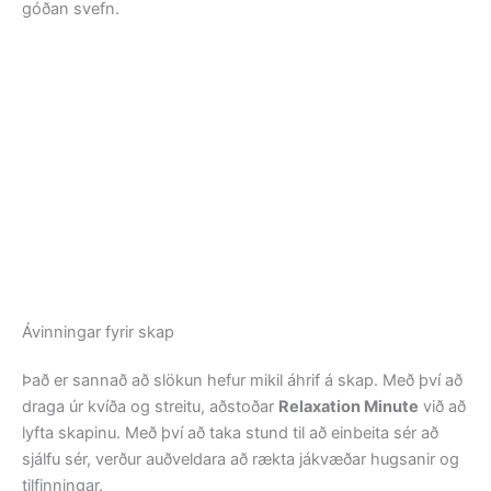
góðan svefn.
Ávinningar fyrir skap
Það er sannað að slökun hefur mikil áhrif á skap. Með því að
draga úr kvíða og streitu, aðstoðar
Relaxation Minute
við að
lyfta skapinu. Með því að taka stund til að einbeita sér að
sjálfu sér, verður auðveldara að rækta jákvæðar hugsanir og
tilfinningar.