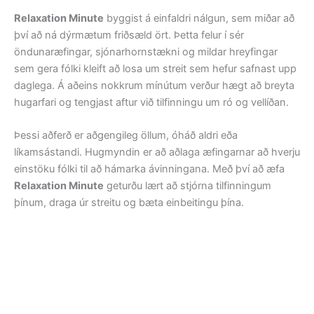
Relaxation Minute
byggist á einfaldri nálgun, sem miðar að
því að ná dýrmætum friðsæld ört. Þetta felur í sér
öndunaræfingar, sjónarhornstækni og mildar hreyfingar
sem gera fólki kleift að losa um streit sem hefur safnast upp
daglega. Á aðeins nokkrum mínútum verður hægt að breyta
hugarfari og tengjast aftur við tilfinningu um ró og vellíðan.
Þessi aðferð er aðgengileg öllum, óháð aldri eða
líkamsástandi. Hugmyndin er að aðlaga æfingarnar að hverju
einstöku fólki til að hámarka ávinningana. Með því að æfa
Relaxation Minute
geturðu lært að stjórna tilfinningum
þínum, draga úr streitu og bæta einbeitingu þína.