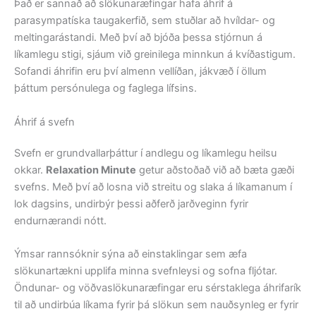
Það er sannað að slökunaræfingar hafa áhrif á
parasympatíska taugakerfið, sem stuðlar að hvíldar- og
meltingarástandi. Með því að bjóða þessa stjórnun á
líkamlegu stigi, sjáum við greinilega minnkun á kvíðastigum.
Sofandi áhrifin eru því almenn vellíðan, jákvæð í öllum
þáttum persónulega og faglega lífsins.
Áhrif á svefn
Svefn er grundvallarþáttur í andlegu og líkamlegu heilsu
okkar.
Relaxation Minute
getur aðstoðað við að bæta gæði
svefns. Með því að losna við streitu og slaka á líkamanum í
lok dagsins, undirbýr þessi aðferð jarðveginn fyrir
endurnærandi nótt.
Ýmsar rannsóknir sýna að einstaklingar sem æfa
slökunartækni upplifa minna svefnleysi og sofna fljótar.
Öndunar- og vöðvaslökunaræfingar eru sérstaklega áhrifarík
til að undirbúa líkama fyrir þá slökun sem nauðsynleg er fyrir