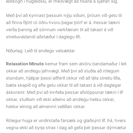
leiðsögn í hugleiðslu, er mikilvægt að hlusta á sjálfan sig.
Með því að kynnast þessum nýju siðum, þróum við getu til
að finna fljótt ró öðru hvoru þegar þörf er á. Þessar tækni
verða þannig að sönnum verkfærum til að takast á við
streituvaldandi aðstæður í daglegu lífi.
Niðurlag: Leið til andlegs velsældar
Relaxation Minute
kemur fram sem alvöru bandamaður í leit
okkar að andlegu jafnvægi. Með því að stuðla að rólegum
stundum, hjálpar þessi aðferð okkur við að láta streitu líða,
bæta skapið og efla getu okkar til að takast á við daglegar
áskoranir. Með því að innfella þessar afslöppunar tækni í líf
okkar, stuðlum við ekki aðeins að andlegu heilsu okkar,
heldur einnig að almennri vellíðan okkar.
Rólegur huga er undirstaða farsæls og glaðsýnt líf. Þá, hvers
vegna ekki að byrja strax í dag að gefa þér þessar dýrmætur