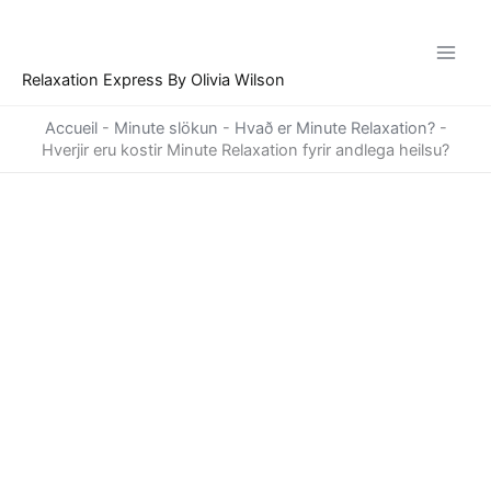
Skip
to
content
Relaxation Express By Olivia Wilson
Accueil
-
Minute slökun
-
Hvað er Minute Relaxation?
-
Hverjir eru kostir Minute Relaxation fyrir andlega heilsu?