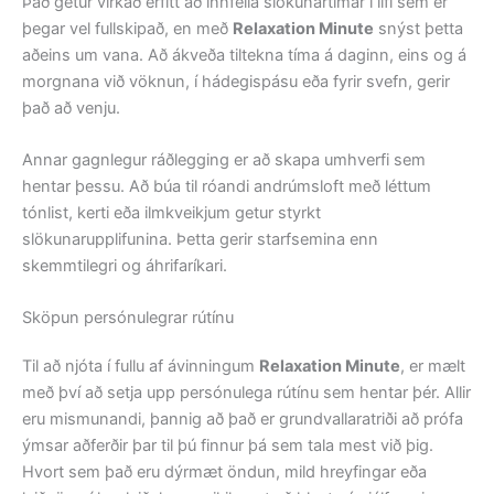
Það getur virkað erfitt að innfella slökunartímar í lífi sem er
þegar vel fullskipað, en með
Relaxation Minute
snýst þetta
aðeins um vana. Að ákveða tiltekna tíma á daginn, eins og á
morgnana við vöknun, í hádegispásu eða fyrir svefn, gerir
það að venju.
Annar gagnlegur ráðlegging er að skapa umhverfi sem
hentar þessu. Að búa til róandi andrúmsloft með léttum
tónlist, kerti eða ilmkveikjum getur styrkt
slökunarupplifunina. Þetta gerir starfsemina enn
skemmtilegri og áhrifaríkari.
Sköpun persónulegrar rútínu
Til að njóta í fullu af ávinningum
Relaxation Minute
, er mælt
með því að setja upp persónulega rútínu sem hentar þér. Allir
eru mismunandi, þannig að það er grundvallaratriði að prófa
ýmsar aðferðir þar til þú finnur þá sem tala mest við þig.
Hvort sem það eru dýrmæt öndun, mild hreyfingar eða