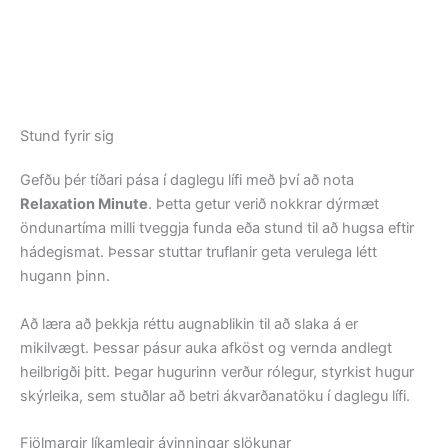
Stund fyrir sig
Gefðu þér tíðari pása í daglegu lífi með því að nota
Relaxation Minute
. Þetta getur verið nokkrar dýrmæt
öndunartíma milli tveggja funda eða stund til að hugsa eftir
hádegismat. Þessar stuttar truflanir geta verulega létt
hugann þinn.
Að læra að þekkja réttu augnablikin til að slaka á er
mikilvægt. Þessar pásur auka afköst og vernda andlegt
heilbrigði þitt. Þegar hugurinn verður rólegur, styrkist hugur
skýrleika, sem stuðlar að betri ákvarðanatöku í daglegu lífi.
Fjölmargir líkamlegir ávinningar slökunar