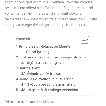
af afslöppun gert allt mun auðveldara. Reyndar byggist
þessi nútíma aðferð á einföldum en öflugum tækni til að
koma í tengsl við innra ástand sitt. Áhrif slökunar
takmarkast ekki bara við stutta stund af næði, heldur veita
einnig varanlegar ávinninga á andlegu heilsu okkar.
Sommaire :
Principles of Relaxation Minute
Stund fyrir sig
Fjölmargir líkamlegir ávinningar slökunar
Stjórn á streitu og kvíða
Áhrif á svefn
Ávinningar fyrir skap
Innfella Relaxation Minute í rútínu
Sköpun persónulegrar rútínu
Niðurlag: Leið til andlegs velsældar
Principles of Relaxation Minute