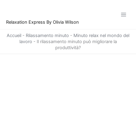
Vai
al
contenuto
Relaxation Express By Olivia Wilson
Accueil
-
Rilassamento minuto
-
Minuto relax nel mondo del
lavoro
-
Il rilassamento minuto può migliorare la
produttività?