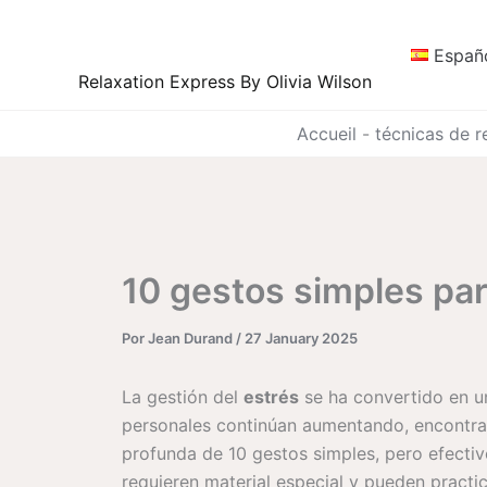
Ir
al
Españ
contenido
Relaxation Express By Olivia Wilson
Accueil
-
técnicas de r
10 gestos simples par
Por
Jean Durand
/
27 January 2025
La gestión del
estrés
se ha convertido en u
personales continúan aumentando, encontrar 
profunda de 10 gestos simples, pero efectivo
requieren material especial y pueden practic