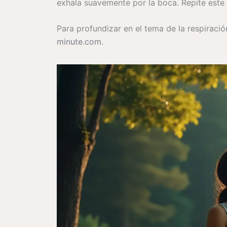
exhala suavemente por la boca. Repite este 
Para profundizar en el tema de la respiraci
minute.com
.