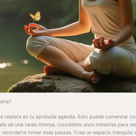
aria?
era realista en tu apretada agenda. Esto puede comenzar 
és de una tarea intensa, concédete unos instantes para res
 recordarte tomar esas pausas. Crea un espacio tranquilo do