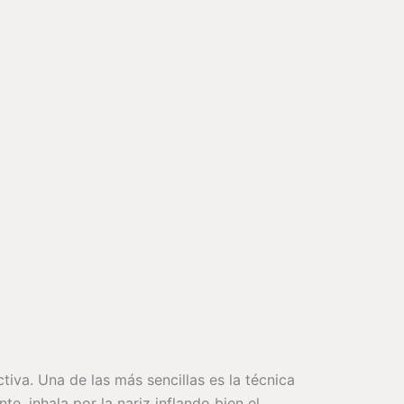
iva. Una de las más sencillas es la técnica
, inhala por la nariz inflando bien el