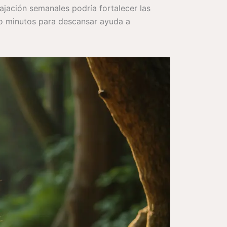
lajación semanales podría fortalecer las
co minutos para descansar ayuda a