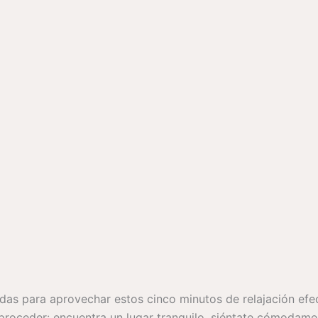
as para aprovechar estos cinco minutos de relajación efect
roceder: encuentra un lugar tranquilo, siéntate cómodamente