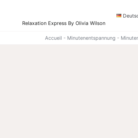
Zum
Inhalt
Deuts
springen
Relaxation Express By Olivia Wilson
Accueil
-
Minutenentspannung
-
Minute