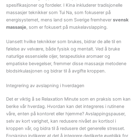
spesifikasjoner og fordeler. I Kina inkluderer tradisjonelle
massasjer teknikker som Tui Na, som fokuserer på
energisystemet, mens land som Sverige fremhever
svensk
massasje
, som er fokusert på muskelavslapping.
Uansett hvilke teknikker som brukes, bidrar de alle til en
følelse av velvære, både fysisk og mentalt. Ved å bruke
naturlige essensielle oljer, terapeutiske aromaer og
empatiske bevegelser, fremmer disse massasje metodene
blodsirkulasjonen og bidrar til å avgifte kroppen.
Integrering av avslapning i hverdagen
Det er viktig å se Relaxation Minute som en praksis som kan
berike vår hverdag. Hvordan kan det integreres i rutinene
våre, enten på kontoret eller hjemme? Avslappingspauser,
selv av kort varighet, kan redusere nivået av kortisol i
kroppen vår, og bidra til å redusere det generelle stresset.
Forskning indikerer at det å integrere dedikerte øyeblikk for