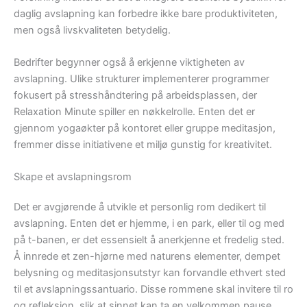
daglig avslapning kan forbedre ikke bare produktiviteten,
men også livskvaliteten betydelig.
Bedrifter begynner også å erkjenne viktigheten av
avslapning. Ulike strukturer implementerer programmer
fokusert på stresshåndtering på arbeidsplassen, der
Relaxation Minute spiller en nøkkelrolle. Enten det er
gjennom yogaøkter på kontoret eller gruppe meditasjon,
fremmer disse initiativene et miljø gunstig for kreativitet.
Skape et avslapningsrom
Det er avgjørende å utvikle et personlig rom dedikert til
avslapning. Enten det er hjemme, i en park, eller til og med
på t-banen, er det essensielt å anerkjenne et fredelig sted.
Å innrede et zen-hjørne med naturens elementer, dempet
belysning og meditasjonsutstyr kan forvandle ethvert sted
til et avslapningssantuario. Disse rommene skal invitere til ro
og refleksjon, slik at sinnet kan ta en velkommen pause.