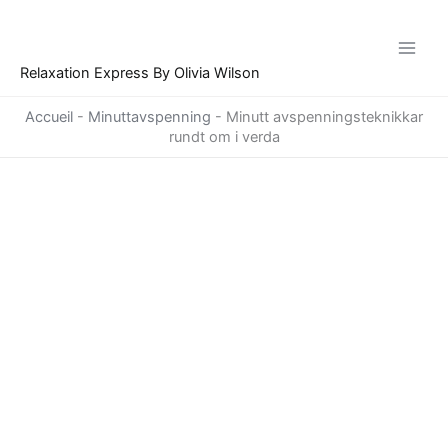
Hopp
til
innhald
Relaxation Express By Olivia Wilson
Accueil
-
Minuttavspenning
-
Minutt avspenningsteknikkar
rundt om i verda