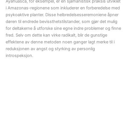
Ayahuasca, for eksempel, er en sjamanistisk praksis utviklet
i Amazonas-regionene som inkluderer en forberedelse med
psykoaktive planter. Disse helbredelsesseremoniene åpner
døren til endrede bevissthetstilstander, som gjør det mulig
for deltakerne å utforske sine egne indre problemer og finne
fred. Selv om dette kan virke radikalt, blir de gunstige
effektene av denne metoden noen ganger lagt merke til i
reduksjonen av angst og styrking av personlig
introspeksjon.