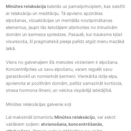
Minūtes relaksācija
balstās uz pamatprincipiem, kas saistīti
ar relaksāciju un meditāciju. Tā apvieno apzinātas
elpošanas, vizualizācijas un mentālās nostiprināšanas
elementus, ļaujot tās lietotājiem atbrīvoties no intrusīvām
domām un ķermeņa spriedzes. Pasaulē, kur trauksme kļūst
visuresoša, šī pragmatiskā pieeja palīdz atgūt mieru mazākā
laikā.
Viens no galvenajiem šīs metodes virzieniem ir elpošana.
Koncentrējoties uz savu elpošanu, varam regulēt savu
garastāvokli un nomierināt ķermeni. Vienkārša dziļa elpa,
apvienota ar pozitīvām domām, palīdz samazināt kortizola,
stresa hormona līmeni, un veicina vispārējā labklājībā.
Minūtes relaksācijas galvenie soļi
Lai maksimāli izmantotu
Minūtes relaksāciju
, var sekot
vairākiem soļiem:
atvienošana, koncentrēšanās,