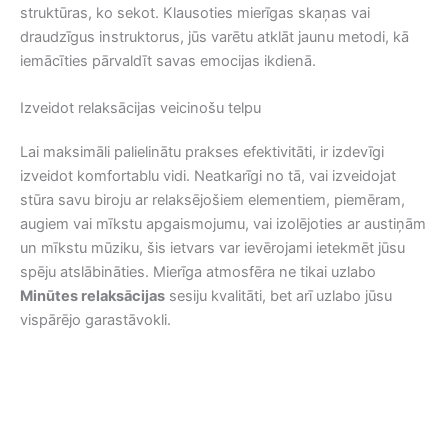
struktūras, ko sekot. Klausoties mierīgas skaņas vai
draudzīgus instruktorus, jūs varētu atklāt jaunu metodi, kā
iemācīties pārvaldīt savas emocijas ikdienā.
Izveidot relaksācijas veicinošu telpu
Lai maksimāli palielinātu prakses efektivitāti, ir izdevīgi
izveidot komfortablu vidi. Neatkarīgi no tā, vai izveidojat
stūra savu biroju ar relaksējošiem elementiem, piemēram,
augiem vai mīkstu apgaismojumu, vai izolējoties ar austiņām
un mīkstu mūziku, šis ietvars var ievērojami ietekmēt jūsu
spēju atslābināties. Mierīga atmosfēra ne tikai uzlabo
Minūtes relaksācijas
sesiju kvalitāti, bet arī uzlabo jūsu
vispārējo garastāvokli.