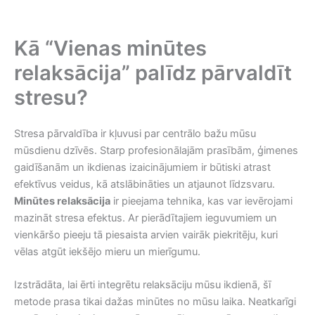
Kā “Vienas minūtes
relaksācija” palīdz pārvaldīt
stresu?
Stresa pārvaldība ir kļuvusi par centrālo bažu mūsu
mūsdienu dzīvēs. Starp profesionālajām prasībām, ģimenes
gaidīšanām un ikdienas izaicinājumiem ir būtiski atrast
efektīvus veidus, kā atslābināties un atjaunot līdzsvaru.
Minūtes relaksācija
ir pieejama tehnika, kas var ievērojami
mazināt stresa efektus. Ar pierādītajiem ieguvumiem un
vienkāršo pieeju tā piesaista arvien vairāk piekritēju, kuri
vēlas atgūt iekšējo mieru un mierīgumu.
Izstrādāta, lai ērti integrētu relaksāciju mūsu ikdienā, šī
metode prasa tikai dažas minūtes no mūsu laika. Neatkarīgi