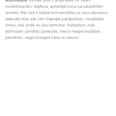
atbrīvošana
. Pirmais solis ir attālināties no visām
novēršōšanām: telefona, apkārtējā troņa vai pārpildītām
domām. Pēc tam ir būtiski koncentrēties uz savu elpošanu:
ieelpojiet dziļi, pēc tam izelpojiet pakāpeniski, vizualizējot
stresu, kas iznāk no jūsu ķermeņa. Visbeidzot, mēs
atbrīvojam uzkrātās spriedzes, veicot maigas kustības,
piemēram, viegli izstiepjot kaklu un plecus.