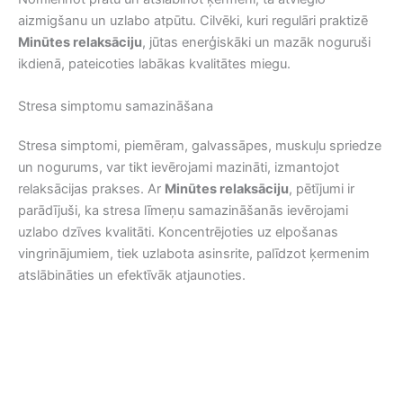
aizmigšanu un uzlabo atpūtu. Cilvēki, kuri regulāri praktizē
Minūtes relaksāciju
, jūtas enerģiskāki un mazāk noguruši
ikdienā, pateicoties labākas kvalitātes miegu.
Stresa simptomu samazināšana
Stresa simptomi, piemēram, galvassāpes, muskuļu spriedze
un nogurums, var tikt ievērojami mazināti, izmantojot
relaksācijas prakses. Ar
Minūtes relaksāciju
, pētījumi ir
parādījuši, ka stresa līmeņu samazināšanās ievērojami
uzlabo dzīves kvalitāti. Koncentrējoties uz elpošanas
vingrinājumiem, tiek uzlabota asinsrite, palīdzot ķermenim
atslābināties un efektīvāk atjaunoties.