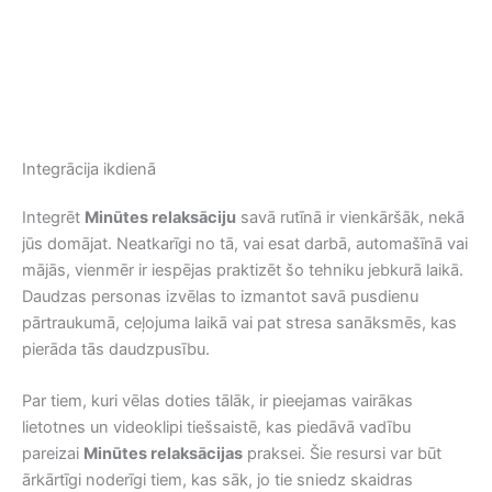
Integrācija ikdienā
Integrēt
Minūtes relaksāciju
savā rutīnā ir vienkāršāk, nekā
jūs domājat. Neatkarīgi no tā, vai esat darbā, automašīnā vai
mājās, vienmēr ir iespējas praktizēt šo tehniku jebkurā laikā.
Daudzas personas izvēlas to izmantot savā pusdienu
pārtraukumā, ceļojuma laikā vai pat stresa sanāksmēs, kas
pierāda tās daudzpusību.
Par tiem, kuri vēlas doties tālāk, ir pieejamas vairākas
lietotnes un videoklipi tiešsaistē, kas piedāvā vadību
pareizai
Minūtes relaksācijas
praksei. Šie resursi var būt
ārkārtīgi noderīgi tiem, kas sāk, jo tie sniedz skaidras