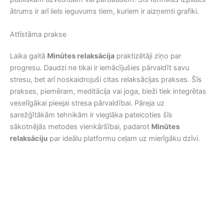
ātrums ir arī liels ieguvums tiem, kuriem ir aizņemti grafiki.
Attīstāma prakse
Laika gaitā
Minūtes relaksācija
praktizētāji ziņo par
progresu. Daudzi ne tikai ir iemācījušies pārvaldīt savu
stresu, bet arī noskaidrojuši citas relaksācijas prakses. Šīs
prakses, piemēram, meditācija vai joga, bieži tiek integrētas
veselīgākai pieejai stresa pārvaldībai. Pāreja uz
sarežģītākām tehnikām ir vieglāka pateicoties šīs
sākotnējās metodes vienkāršībai, padarot
Minūtes
relaksāciju
par ideālu platformu ceļam uz mierīgāku dzīvi.