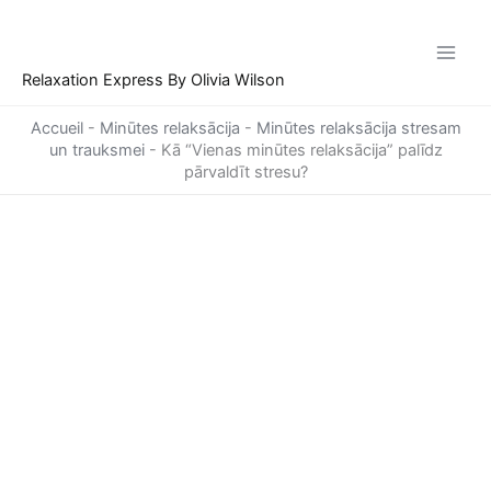
Skip
to
content
Relaxation Express By Olivia Wilson
Accueil
-
Minūtes relaksācija
-
Minūtes relaksācija stresam
un trauksmei
-
Kā “Vienas minūtes relaksācija” palīdz
pārvaldīt stresu?