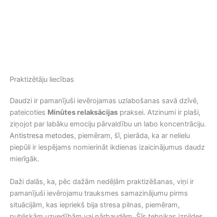
Praktizētāju liecības
Daudzi ir pamanījuši ievērojamas uzlabošanas savā dzīvē,
pateicoties
Minūtes relaksācijas
praksei. Atzinumi ir plaši,
ziņojot par labāku emociju pārvaldību un labo koncentrāciju.
Antistresa metodes
, piemēram, šī, pierāda, ka ar nelielu
piepūli ir iespējams nomierināt ikdienas izaicinājumus daudz
mierīgāk.
Daži dalās, ka, pēc dažām nedēļām praktizēšanas, viņi ir
pamanījuši ievērojamu trauksmes samazinājumu pirms
situācijām, kas iepriekš bija stresa pilnas, piemēram,
publiskām uzvedībām vai pārbaudēm. Šīs tehnikas izpildes