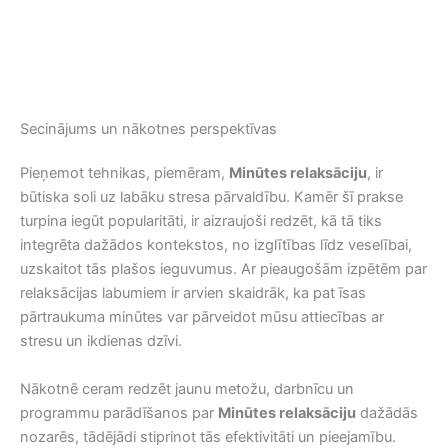
Secinājums un nākotnes perspektīvas
Pieņemot tehnikas, piemēram,
Minūtes relaksāciju
, ir
būtiska soli uz labāku stresa pārvaldību. Kamēr šī prakse
turpina iegūt popularitāti, ir aizraujoši redzēt, kā tā tiks
integrēta dažādos kontekstos, no izglītības līdz veselībai,
uzskaitot tās plašos ieguvumus. Ar pieaugošām izpētēm par
relaksācijas labumiem ir arvien skaidrāk, ka pat īsas
pārtraukuma minūtes var pārveidot mūsu attiecības ar
stresu un ikdienas dzīvi.
Nākotnē ceram redzēt jaunu metožu, darbnīcu un
programmu parādīšanos par
Minūtes relaksāciju
dažādās
nozarēs, tādējādi stiprinot tās efektivitāti un pieejamību.