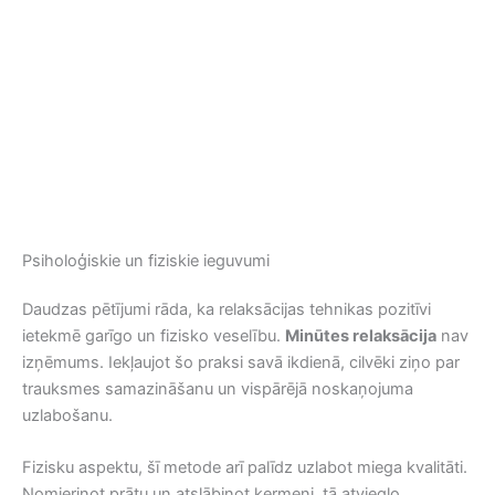
Psiholoģiskie un fiziskie ieguvumi
Daudzas pētījumi rāda, ka relaksācijas tehnikas pozitīvi
ietekmē garīgo un fizisko veselību.
Minūtes relaksācija
nav
izņēmums. Iekļaujot šo praksi savā ikdienā, cilvēki ziņo par
trauksmes samazināšanu un vispārējā noskaņojuma
uzlabošanu.
Fizisku aspektu, šī metode arī palīdz uzlabot miega kvalitāti.
Nomierinot prātu un atslābinot ķermeni, tā atvieglo