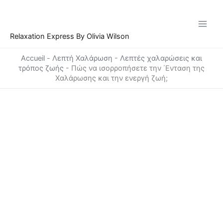
Μετάβαση
στο
περιεχόμενο
Relaxation Express By Olivia Wilson
Accueil
-
Λεπτή Χαλάρωση
-
Λεπτές χαλαρώσεις και
τρόπος ζωής
-
Πώς να ισορροπήσετε την ΄Ενταση της
Χαλάρωσης και την ενεργή ζωή;