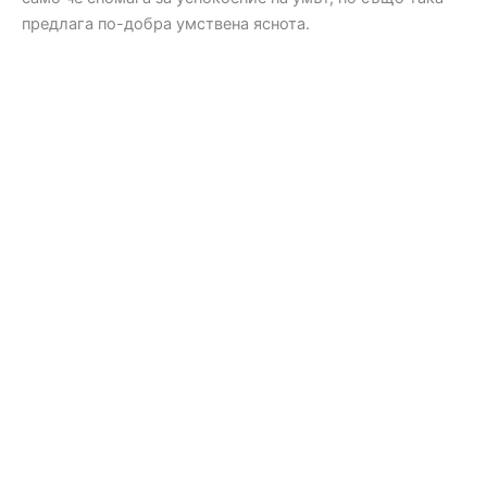
предлага по-добра умствена яснота.