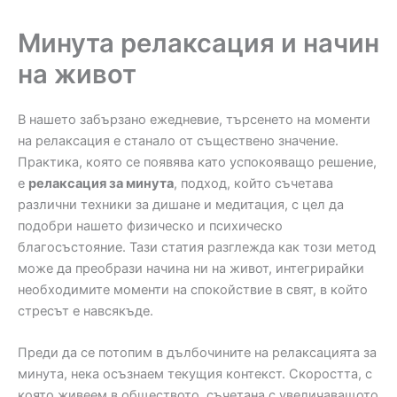
Минута релаксация и начин
на живот
В нашето забързано ежедневие, търсенето на моменти
на релаксация е станало от съществено значение.
Практика, която се появява като успокояващо решение,
е
релаксация за минута
, подход, който съчетава
различни техники за дишане и медитация, с цел да
подобри нашето физическо и психическо
благосъстояние. Тази статия разглежда как този метод
може да преобрази начина ни на живот, интегрирайки
необходимите моменти на спокойствие в свят, в който
стресът е навсякъде.
Преди да се потопим в дълбочините на релаксацията за
минута, нека осъзнаем текущия контекст. Скоростта, с
която живеем в обществото, съчетана с увеличаващото