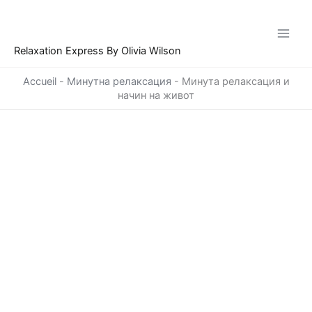
Skip
to
content
Relaxation Express By Olivia Wilson
Accueil
-
Минутна релаксация
-
Минута релаксация и
начин на живот