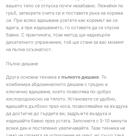
вашето тяло се отпуска почти незабавно. Лежейки по
гръб, затворете очите си и поставете ръка на корема
си. При всяко вдишване усетете как коремът ви се
вдига, а при издишването, го оставете да се спусне
бавно. С практиката, този метод ще надхвърли
дихателното упражнение, той ще стане за вас момент
на пълна осъзнатост.
Пълно дишане
Друга основна техника е
пълното дишане
. То
комбинира абдоминалното дишане с гръдно и
ключично вдишване, което позволява по-добро
кислородоносно на тялото. Установете се удобно,
вдишайте дълбоко през носа, позволявайки на въздуха
да достигне до гърдите ви, задръжте въздуха и
издишайте бавно през устата. Започнете с 5-10 минути
всеки ден и постепенно увеличавайте. Тази техника не
само че спомага за успокоение на умът, но също така