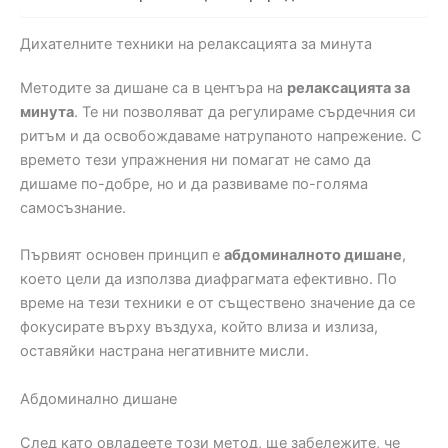
Дихателните техники на релаксацията за минута
Методите за дишане са в центъра на
релаксацията за
минута
. Те ни позволяват да регулираме сърдечния си
ритъм и да освобождаваме натрупаното напрежение. С
времето тези упражнения ни помагат не само да
дишаме по-добре, но и да развиваме по-голяма
самосъзнание.
Първият основен принцип е
абдоминалното дишане
,
което цели да използва диафрагмата ефективно. По
време на тези техники е от съществено значение да се
фокусирате върху въздуха, който влиза и излиза,
оставяйки настрана негативните мисли.
Абдоминално дишане
След като овладеете този метод, ще забележите, че