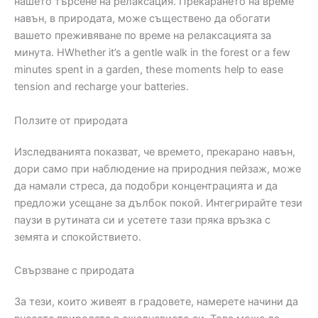
нашето търсене на релаксация. Прекарането на време
навън, в природата, може съществено да обогати
вашето преживяване по време на релаксацията за
минута. НWhether it’s a gentle walk in the forest or a few
minutes spent in a garden, these moments help to ease
tension and recharge your batteries.
Ползите от природата
Изследванията показват, че времето, прекарано навън,
дори само при наблюдение на природния пейзаж, може
да намали стреса, да подобри концентрацията и да
предложи усещане за дълбок покой. Интегрирайте тези
паузи в рутината си и усетете тази пряка връзка с
земята и спокойствието.
Свързване с природата
За тези, които живеят в градовете, намерете начини да