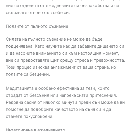
вие се отделяте от ежедневните си безпокойства и се
свързвате отново със себе си.
Ползите от пълното съзнание
Силата на пълното съзнание не може да бъде
подценявана. Като научите как да забавите дишането си
и да насочите вниманието си към настоящия момент,
вие си предоставяте щит срещу стреса и тревожността.
Този процес изисква ангажимент от ваша страна, но
ползите са безценни.
Медитацията е особено ефективна за тези, които
страдат от безсъния или непрекъснати притеснения.
Редовна сесия от няколко минути преди сън може да ви
помогне да подобрите качеството на съня си и да
станете по-успокоени.
Интегриране в ежедневието