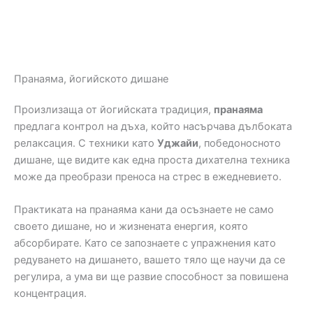
Пранаяма, йогийското дишане
Произлизаща от йогийската традиция,
пранаяма
предлага контрол на дъха, който насърчава дълбоката
релаксация. С техники като
Уджайи
, победоносното
дишане, ще видите как една проста дихателна техника
може да преобрази преноса на стрес в ежедневието.
Практиката на пранаяма кани да осъзнаете не само
своето дишане, но и жизнената енергия, която
абсорбирате. Като се запознаете с упражнения като
редуването на дишането, вашето тяло ще научи да се
регулира, а ума ви ще развие способност за повишена
концентрация.