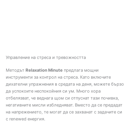
Управление на стреса и тревожността
Методът
Relaxation Minute
предлага мощни
инструменти за контрол на стреса. Като включите
дихателни упражнения в средата на деня, можете бързо
да успокоите неспокойния си ум. Много хора
отбелязват, че веднага щом си отпуснат тази почивка,
негативните мисли избледняват. Вместо да се предадат
на напрежението, те могат да се захванат с задачите си
с renewed енергия.