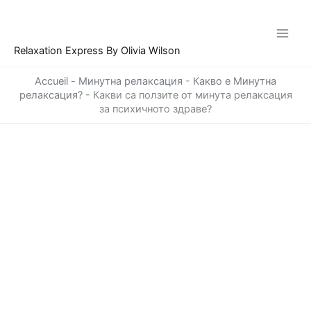
Skip
to
content
Relaxation Express By Olivia Wilson
Accueil
-
Минутна релаксация
-
Какво е Минутна
релаксация?
-
Какви са ползите от минута релаксация
за психичното здраве?