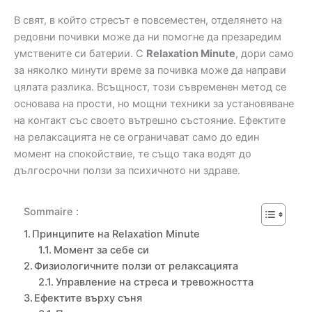
В свят, в който стресът е повсеместен, отделянето на
редовни почивки може да ни помогне да презаредим
умствените си батерии. С
Relaxation Minute
, дори само
за няколко минути време за почивка може да направи
цялата разлика. Всъщност, този съвременен метод се
основава на прости, но мощни техники за установяване
на контакт със своето вътрешно състояние. Ефектите
на релаксацията не се ограничават само до един
момент на спокойствие, те също така водят до
дългосрочни ползи за психичното ни здраве.
Sommaire :
Принципите на Relaxation Minute
Момент за себе си
Физиологичните ползи от релаксацията
Управление на стреса и тревожността
Ефектите върху съня