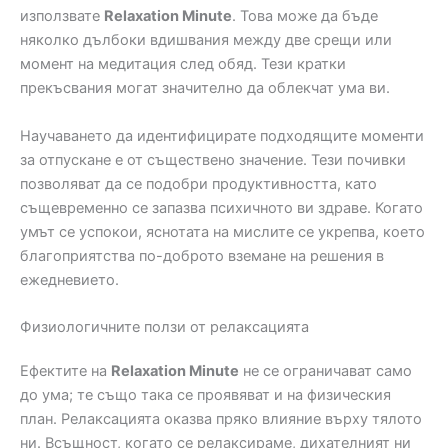
използвате
Relaxation Minute
. Това може да бъде
няколко дълбоки вдишвания между две срещи или
момент на медитация след обяд. Тези кратки
прекъсвания могат значително да облекчат ума ви.
Научаването да идентифицирате подходящите моменти
за отпускане е от съществено значение. Тези почивки
позволяват да се подобри продуктивността, като
същевременно се запазва психичното ви здраве. Когато
умът се успокои, яснотата на мислите се укрепва, което
благоприятства по-доброто вземане на решения в
ежедневието.
Физиологичните ползи от релаксацията
Ефектите на
Relaxation Minute
не се ограничават само
до ума; те също така се проявяват и на физическия
план. Релаксацията оказва пряко влияние върху тялото
ни. Всъщност, когато се релаксираме, дихателният ни