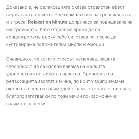
Доказано е, че релаксацията оказва страхотен ефект
върху настроението. Чрез намаляване на тревожността
и стреса,
Relaxation Minute
допринася за повишаване на
настроението. Като отделяме време да се
концентрираме върху себе си, става по-лесно да
култивираме положителни мисли и емоции.
Очевидно е, че когато стресът намалява, нашата
способност да се наслаждаваме на малките
удоволствия от живота нараства. Приносите на
релаксацията засягат начина, по който възприемаме
околната среда и взаимодействаме с хората около нас,
благоприятствайки по този начин по-хармонични
взаимоотношения.