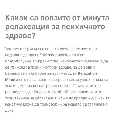
Какви са ползите от минута
релаксация за психичното
здраве?
Ускореният ритъм на нашето ежедневие често ни
подтиква да пренебрегваме психичното си
благополучие. Въпреки това, изключително важно е да
се грижим за психичното си здраве, за да водим
балансиран и спокоен живот. Методът
Relaxation
Minute
се оказва ефективно решение за успокояване на
ума и намаляване на тревожността. Тази статия ще
разгледа задълбочено многобройните ползи, които
тази техника за релаксация може да предложи, и как тя
наистина може да трансформира нашето състояние на
духа.