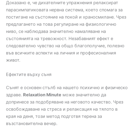
Доказано е, че дихателните упражнения релаксират
парасимпатиковата нервна система, което спомага за
постигане на състояние на покой и храносмилане. Чрез
предлагането на това регулиране на физиологично
ниво, се наблюдава значително намаляване на
състоянията на тревожност. Незабавният ефект е
следователно чувство на общо благополучие, полезно
във всичките аспекти на личния и професионалния
живот.
Ефектите върху съня
Сънят е основен стълб на нашето психично и физическо
здраве.
Relaxation Minute
може значително да
допринесе за подобряване на неговото качество. Чрез
освобождаване на стреса и релаксация на тялото в
края на деня, този метод подготвя терена за
възстановителна вечер.