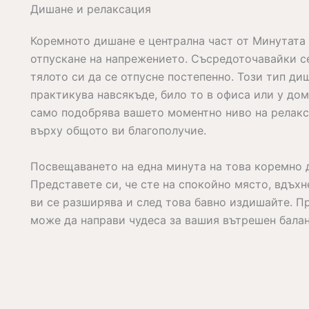
Дишане и релаксация
Коремното дишане е централна част от Минутата 
отпускане на напрежението. Съсредоточавайки с
тялото си да се отпусне постепенно. Този тип ди
практикува навсякъде, било то в офиса или у дом
само подобрява вашето моментно ниво на релакс
върху общото ви благополучие.
Посвещаването на една минута на това коремно 
Представете си, че сте на спокойно място, вдъхн
ви се разширява и след това бавно издишайте. П
може да направи чудеса за вашия вътрешен балан