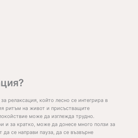
ация?
за релаксация, който лесно се интегрира в
зия ритъм на живот и присъстващите
покойствие може да изглежда трудно.
и и за кратко, може да донесе много ползи за
 да се направи пауза, да се възвърне