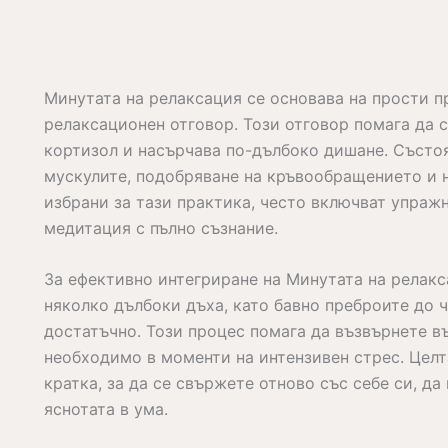
Минутата на релаксация се основава на прости п
релаксационен отговор. Този отговор помага да с
кортизол и насърчава по-дълбоко дишане. Състоя
мускулите, подобряване на кръвообращението и н
избрани за тази практика, често включват упраж
медитация с пълно съзнание.
За ефективно интегриране на Минутата на релакс
няколко дълбоки дъха, като бавно преброите до 
достатъчно. Този процес помага да възвърнете в
необходимо в моменти на интензивен стрес. Целта
кратка, за да се свържете отново със себе си, д
яснотата в ума.