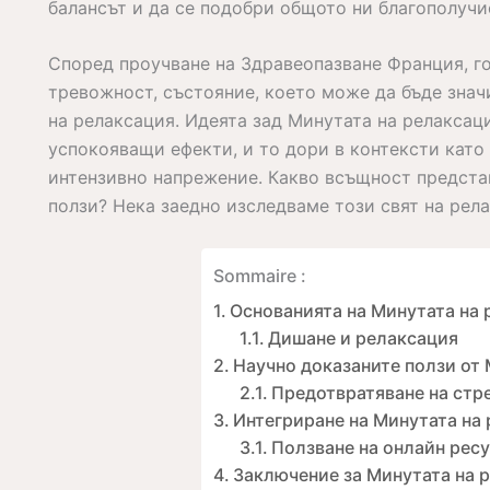
балансът и да се подобри общото ни благополучи
Според проучване на Здравеопазване Франция, го
тревожност, състояние, което може да бъде зна
на релаксация. Идеята зад Минутата на релаксац
успокояващи ефекти, и то дори в контексти като
интензивно напрежение. Какво всъщност представ
ползи? Нека заедно изследваме този свят на рела
Sommaire :
Основанията на Минутата на 
Дишане и релаксация
Научно доказаните ползи от 
Предотвратяване на стр
Интегриране на Минутата на
Ползване на онлайн рес
Заключение за Минутата на 