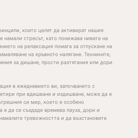
ринципи, които целят да активират нашия
е намали стресът, като понижава нивата на
нието на релаксация помага за отпускане на
амаляване на кръвното налягане. Техниките,
нения за дишане, прости разтягания или дори
ация в ежедневието ви, започването с
четири при вдишване и издишване, може да е
ътрешния си мир, което е особено
 е да се създаде времева пауза, дори и
а намалите тревожността и да възстановите