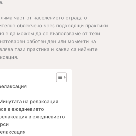
е.
ляма част от населението страда от
чително облекчено чрез подходящи практики
ия е да можем да се възползваме от тези
 натоварен работен ден или моменти на
лява тази практика и какви са нейните
ксация.
релаксация
Минутата на релаксация
еса в ежедневието
 релаксация в ежедневието
урси
релаксация