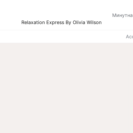
Skip
to
Минутна
content
Relaxation Express By Olivia Wilson
Acc