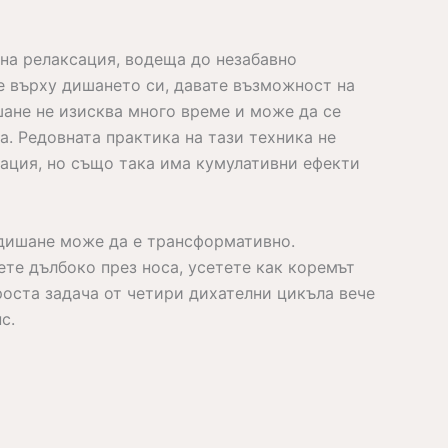
на релаксация, водеща до незабавно
е върху дишането си, давате възможност на
шане не изисква много време и може да се
а. Редовната практика на тази техника не
ация, но също така има кумулативни ефекти
дишане може да е трансформативно.
ете дълбоко през носа, усетете как коремът
роста задача от четири дихателни цикъла вече
с.